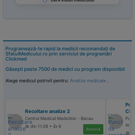
Cere sfatul medicului
Programează-te rapid la medicii recomandați de
SfatulMedicului.ro prin serviciul de programări
Clickmed
Găsești peste 7500 de medici cu program disponibil
Alege medicul potrivit pentru:
Analize medicale
.
Punc
Recoltare analize 2
Cur
Centrul Medical Mediclinic - Bacau
Punc
Arge
📅 din 11.08 • 👍 8
Rezervă
📅 d