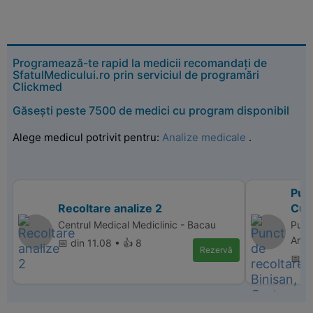
Programează-te rapid la medicii recomandați de
SfatulMedicului.ro prin serviciul de programări
Clickmed
Găsești peste 7500 de medici cu program disponibil
Alege medicul potrivit pentru:
Analize medicale
.
Punc
Recoltare analize 2
Cur
Centrul Medical Mediclinic - Bacau
Punc
Arge
📅 din 11.08 • 👍 8
Rezervă
📅 d