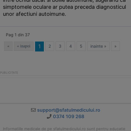
simptomele oculare ar putea preceda diagnosticul
unor afectiuni autoimune.
Pag 1 din 37
1
2
3
4
5
inainte »
»
«
« inapoi
support@sfatulmedicului.ro
0374 109 268
Informatiile medicale de pe sfatulmedicului.ro sunt pentru educatie