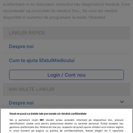
si informare si nu inlocuiesc consultul sau diagnosticul medical. Este
recomandat sa consultati fie medicul Dvs., fie unul din medicii
disponibili in sistemul de programare la medic Clickmed.
LINKURI RAPIDE
Despre noi
Cum te ajuta SfatulMedicului
Login / Cont nou
MAI MULTE LINKURI
Despre noi
Nouă ne pasă ca datele tale personale să rămână confidențiale
Legal
Noi și partenerii noștri
961
stocăm și/sau accesăm informații pe dispozitivul dvs., precum
identificatorii cookie unici pentru prelucrarea datelor cu caracter personal. Puteți accepta sau
gestiona preferințele dvs. făcând clic mai jos, respectiv vă puteți opune utilizării unui interes legitim
Drepturile consumatorului
în orice moment pe pagina cu politica de confidențialitate. Aceste alegeri vor fi raportate