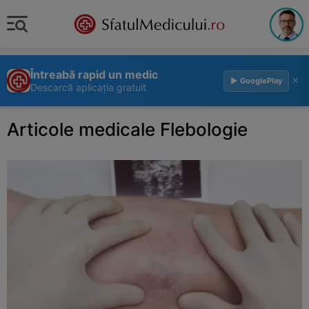
Întreabă rapid un medic
×
▶ GooglePlay
Descarcă aplicația gratuit
Articole medicale Flebologie