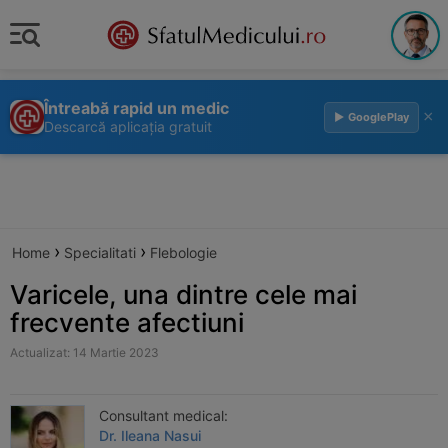
Întreabă rapid un medic
×
▶ GooglePlay
Descarcă aplicația gratuit
›
›
Home
Specialitati
Flebologie
Varicele, una dintre cele mai
frecvente afectiuni
Actualizat: 14 Martie 2023
Consultant medical:
Dr. Ileana Nasui