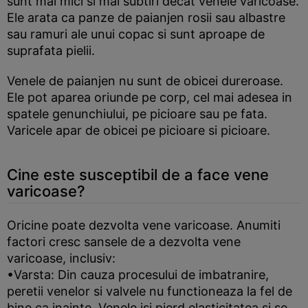
sunt mai mici si mai subtiri decat venele varicoase.
Ele arata ca panze de paianjen rosii sau albastre
sau ramuri ale unui copac si sunt aproape de
suprafata pielii.
Venele de paianjen nu sunt de obicei dureroase.
Ele pot aparea oriunde pe corp, cel mai adesea in
spatele genunchiului, pe picioare sau pe fata.
Varicele apar de obicei pe picioare si picioare.
Cine este susceptibil de a face vene
varicoase?
Oricine poate dezvolta vene varicoase. Anumiti
factori cresc sansele de a dezvolta vene
varicoase, inclusiv:
•Varsta: Din cauza procesului de imbatranire,
peretii venelor si valvele nu functioneaza la fel de
bine ca inainte. Venele isi pierd elasticitatea si se