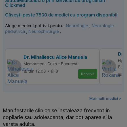
SfatulMedicului.ro prin serviciul de programări
Clickmed
Găsești peste 7500 de medici cu program disponibil
Alege medicul potrivit pentru:
Neurologie
,
Neurologie
pediatrica
,
Neurochirurgie
.
Dr. 
Dr. Mihailescu Alice Manuela
Hype
Memormed- Cuza - Bucuresti
Bucu
📅 din 12.08 • 👍 8
Rezervă
📅 d
Mai multi medici >
Manifestarile clinice se instaleaza frecvent in
copilarie sau adolescenta, dar pot aparea si la
varsta adulta.