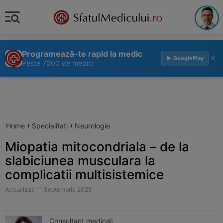
Programează-te rapid la medic
×
▶ GooglePlay
Peste 7000 de medici
›
›
Home
Specialitati
Neurologie
Miopatia mitocondriala – de la
slabiciunea musculara la
complicatii multisistemice
Actualizat: 11 Septembrie 2025
Consultant medical: