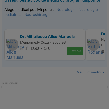
Găsești peste 7500 de medici cu program disponibil
Alege medicul potrivit pentru:
Neurologie
,
Neurologie
pediatrica
,
Neurochirurgie
.
Dr. 
Dr. Mihailescu Alice Manuela
Hype
Memormed- Cuza - Bucuresti
Bucu
📅 din 12.08 • 👍 8
Rezervă
📅 d
Mai multi medici >