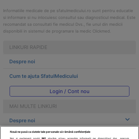
Informatiile medicale de pe sfatulmedicului.ro sunt pentru educatie
si informare si nu inlocuiesc consultul sau diagnosticul medical. Este
recomandat sa consultati fie medicul Dvs., fie unul din medicii
disponibili in sistemul de programare la medic Clickmed.
LINKURI RAPIDE
Despre noi
Cum te ajuta SfatulMedicului
Login / Cont nou
MAI MULTE LINKURI
Despre noi
Nouă ne pasă ca datele tale personale să rămână confidențiale
Legal
Noi și partenerii noștri
961
stocăm și/sau accesăm informații pe dispozitivul dvs., precum