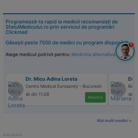
Programează-te rapid la medicii recomandați de
SfatulMedicului.ro prin serviciul de programări
Clickmed
Găsești peste 7500 de medici cu program disponibil
?
Alege medicul potrivit pentru:
Medicina alternativa
.
Dr. Micu Adina Loreta
Dr.
Centru Medical Eurosanity - Bucuresti
Bio 
📅 din 11.08
📅 d
Rezervă
Mai multi medici >