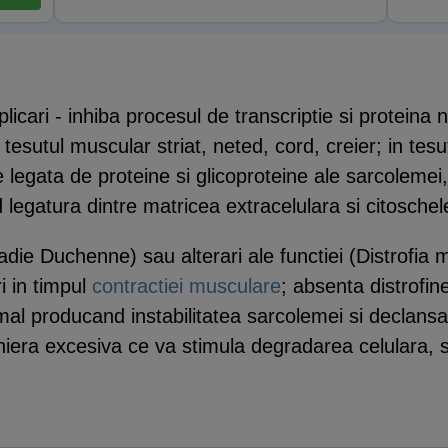
plicari - inhiba procesul de transcriptie si protein
 tesutul muscular striat, neted, cord, creier; in tes
 legata de proteine si glicoproteine ale sarcolemei,
 legatura dintre matricea extracelulara si citoschel
ladie Duchenne) sau alterari ale functiei (Distrofi
i in timpul
contractiei musculare
; absenta distrofin
al producand instabilitatea sarcolemei si declansa
maniera excesiva ce va stimula degradarea celulara, 