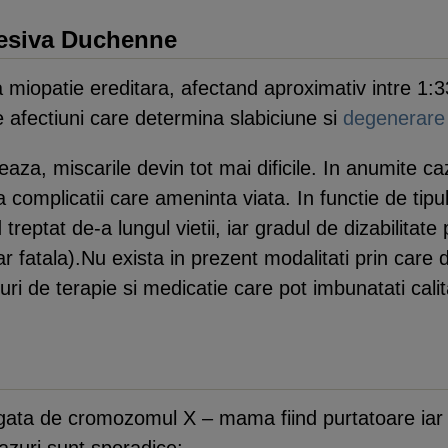
resiva Duchenne
 miopatie ereditara, afectand aproximativ intre 1:3
 afectiuni care determina slabiciune si
degenerare
a, miscarile devin tot mai dificile. In anumite cazu
complicatii care ameninta viata. In functie de tipul
treptat de-a lungul vietii, iar gradul de dizabilitat
iar fatala).Nu exista in prezent modalitati prin care 
uri de terapie si medicatie care pot imbunatati calita
gata de cromozomul X – mama fiind purtatoare iar co