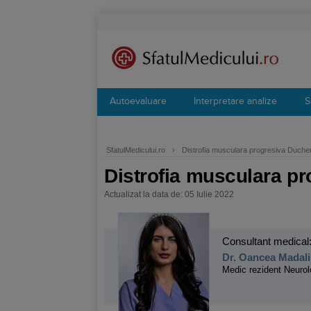
Autoevaluare
Interpretare analize
S
SfatulMedicului.ro
›
Distrofia musculara progresiva Duch
Distrofia musculara p
Actualizat la data de: 05 Iulie 2022
Consultant medical
Dr. Oancea Madali
Medic rezident Neurol