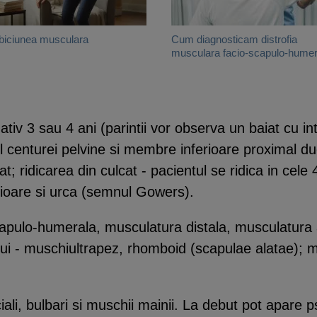
biciunea musculara
Cum diagnosticam distrofia
musculara facio-scapulo-humer
iv 3 sau 4 ani (parintii vor observa un baiat cu intarz
ul centurei pelvine si membre inferioare proximal duca
gat; ridicarea din culcat - pacientul se ridica in ce
rioare si urca (semnul Gowers).
 scapulo-humerala, musculatura distala, musculatur
ui - muschiultrapez, rhomboid (scapulae alatae); m
iali, bulbari si muschii mainii. La debut pot apare 