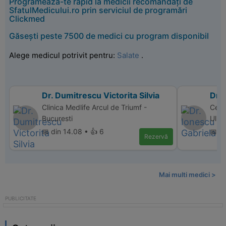
Programează-te rapid la medicii recomandați de
SfatulMedicului.ro prin serviciul de programări
Clickmed
Găsești peste 7500 de medici cu program disponibil
Alege medicul potrivit pentru:
Salate
.
Dr. Dumitrescu Victorita Silvia
Dr. 
Clinica Medlife Arcul de Triumf -
Cent
Bucuresti
Ulier
📅 din 14.08 • 👍 6
📅 d
Rezervă
Mai multi medici >