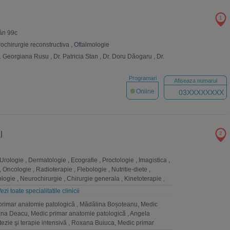
1
rân 99c
rochirurgie reconstructiva
,
Oftalmologie
. Georgiana Rusu
,
Dr. Patricia Stan
,
Dr. Doru Dăogaru
,
Dr.
Programari
Afiseaza numarul
Online
03XXXXXXXX
l
2
Urologie
,
Dermatologie
,
Ecografie
,
Proctologie
,
Imagistica
,
,
Oncologie
,
Radioterapie
,
Flebologie
,
Nutritie-diete
,
logie
,
Neurochirurgie
,
Chirurgie generala
,
Kinetoterapie
,
la
,
Chirurgie vasculara
,
Analize Medicale
,
Fizioterapie
,
ezi toate specialitatile clinicii
rgie toracica
,
Chirurgie plastica-microchirurgie reconstructiva
primar anatomie patologică
,
Mădălina Boșoteanu, Medic
atomie patologica
,
Pneumologie
,
Homeopatie
,
Cardiologie
,
na Deacu, Medic primar anatomie patologică
,
Angela
hologie
,
Ginecologie
,
Anestezie si terapie intensiva
,
ezie şi terapie intensivă
,
Roxana Buiuca, Medic primar
, nutritie, boli metabolice
,
ORL
,
Ingrijiri paliative
,
Radiologie
,