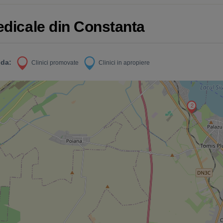
Medicale din Constanta
da:
Clinici promovate
Clinici in apropiere
2