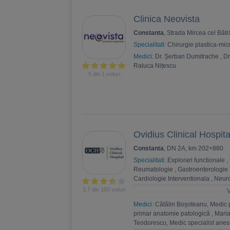
Clinica Neovista
Constanta
, Strada Mircea cel Băt
Specialitati:
Chirurgie plastica-mic
Medici:
Dr. Șerban Dumitrache
,
Dr
Raluca Nițescu
5 din 1 voturi
Ovidius Clinical Hospita
Constanta
, DN 2A, km 202+880
Specialitati:
Explorari functionale
,
Reumatologie
,
Gastroenterologie
Cardiologie Interventionala
,
Neuro
Psihoterapie
,
Recuperare medica
3.7 din 150 voturi
V
Nefrologie
,
Endocrinologie
,
Chiru
Medici:
Cătălin Boșoteanu, Medic 
,
Andrologie
,
Medicina interna
,
An
primar anatomie patologică
,
Maria
Estetica
,
Chirurgie bariatrica
,
Psi
Teodorescu, Medic specialist anest
Ortopedie si traumatologie
,
Diabet