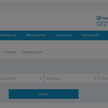
programa
7500 de 
anatate A-Z
Medicamente
Suplimente
Cauta medic
›
Constanta
›
Rezultate cautare
specialitate
Constanta
Toat