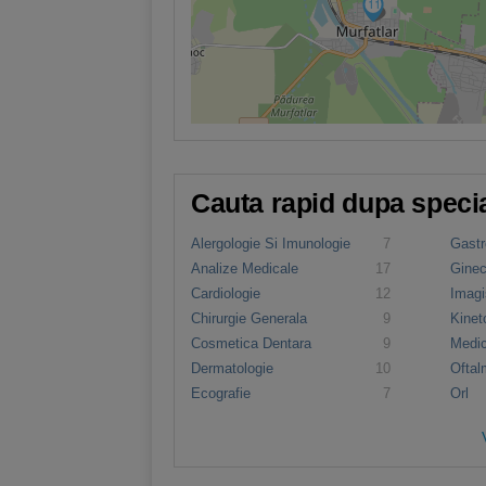
11
Cauta rapid dupa specia
Alergologie Si Imunologie
7
Gastr
Clinica
Analize Medicale
17
Ginec
Cardiologie
12
Imagi
Chirurgie Generala
9
Kinet
Cosmetica Dentara
9
Medic
Dermatologie
10
Oftal
Ecografie
7
Orl