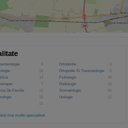
litate
oenterologie
6
Ortodontie
9
ologie
18
Ortopedie Si Traumatologie
5
stica
14
Psihologie
30
oterapie
7
Radiologie
12
ina De Familie
12
Stomatologie
54
mologie
16
Urologie
12
15
Vezi mai multe specialitati