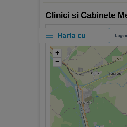
Clinici si Cabinete 
Harta cu
Legen
clinici
+
−