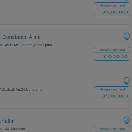
Afiseaza numarul
07XXXXXXXX
9
Constantin Alina
 Nr.145 Bl.MS2 parter (zona Spital
Afiseaza numarul
07XXXXXXXX
10
Bl.AS1,Sc.B, Ap.24,Constanta
Afiseaza numarul
07XXXXXXXX
11
fatlar
ul 44, Murfatlar
Afiseaza numarul