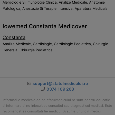
Alergologie Si Imunologie Clinica, Analize Medicale, Anatomie
Patologica, Anestezie Si Terapie Intensiva, Aparatura Medicala
Iowemed Constanta Medicover
Constanta
Analize Medicale, Cardiologie, Cardiologie Pediatrica, Chirurgie
Generala, Chirurgie Pediatrica
support@sfatulmedicului.ro
0374 109 268
Informatiile medicale de pe sfatulmedicului.ro sunt pentru educatie
si informare si nu inlocuiesc consultul sau diagnosticul medical. Este
recomandat sa consultati fie medicul Dvs., fie unul din medicii