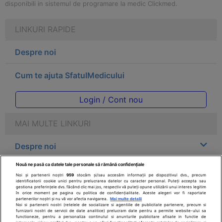
disponibili in sistemul de programare la medic Clickmed.
LINKURI RAPIDE
Despre noi
Cum te ajuta SfatulMedicului
Login / Cont nou
MAI MULTE LINKURI
Despre noi
Nouă ne pasă ca datele tale personale să rămână confidențiale
Legal
Noi și partenerii noștri
959
stocăm și/sau accesăm informații pe dispozitivul dvs., precum
identificatorii cookie unici pentru prelucrarea datelor cu caracter personal. Puteți accepta sau
gestiona preferințele dvs. făcând clic mai jos, respectiv vă puteți opune utilizării unui interes legitim
Drepturile consumatorului
în orice moment pe pagina cu politica de confidențialitate. Aceste alegeri vor fi raportate
partenerilor noștri și nu vă vor afecta navigarea.
Mai multe detalii
Noi si partenerii nostri (retelele de socializare si agentiile de publicitate partenere, precum si
furnizorii nostri de servicii de date analitice) prelucram date pentru a permite website-ului sa
Parteneri
functioneze, pentru a personaliza continutul si anunturile publicitare afisate in functie de