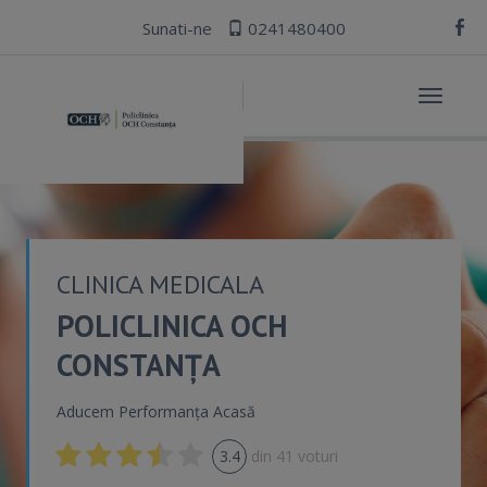
Sunati-ne
0241480400
Toggle
navigat
CLINICA MEDICALA
POLICLINICA OCH
CONSTANȚA
Aducem Performanța Acasă
3.4
din
41
voturi