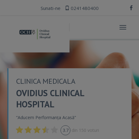
Sunati-ne
0241480400
Toggle
navigat
CLINICA MEDICALA
OVIDIUS CLINICAL
HOSPITAL
“Aducem Performanța Acasă”
3.7
din
150
voturi