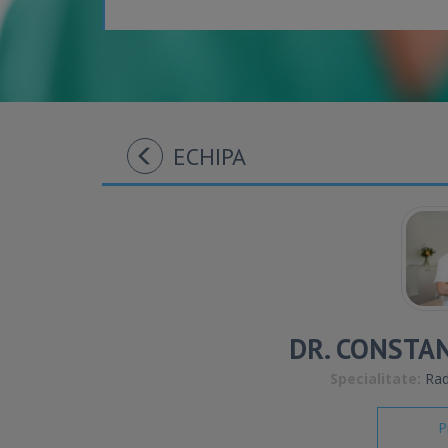
ECHIPA
DR. CONSTA
Specialitate:
Radi
P