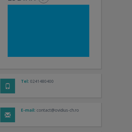
Tel:
0241480400
E-mail:
contact@ovidius-ch.ro