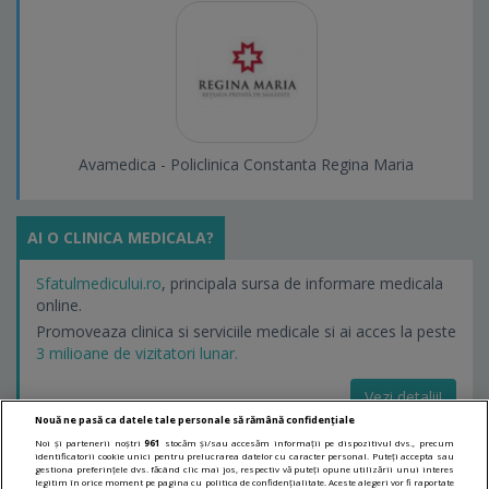
Avamedica - Policlinica Constanta Regina Maria
AI O CLINICA MEDICALA?
Sfatulmedicului.ro
, principala sursa de informare medicala
online.
Promoveaza clinica si serviciile medicale si ai acces la peste
3 milioane de vizitatori lunar.
Vezi detalii!
Nouă ne pasă ca datele tale personale să rămână confidențiale
Noi și partenerii noștri
961
stocăm și/sau accesăm informații pe dispozitivul dvs., precum
identificatorii cookie unici pentru prelucrarea datelor cu caracter personal. Puteți accepta sau
LINKURI UTILE
gestiona preferințele dvs. făcând clic mai jos, respectiv vă puteți opune utilizării unui interes
legitim în orice moment pe pagina cu politica de confidențialitate. Aceste alegeri vor fi raportate