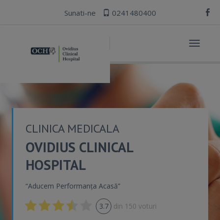
Sunati-ne
0241480400
Toggle
navigat
CLINICA MEDICALA
OVIDIUS CLINICAL
HOSPITAL
“Aducem Performanța Acasă”
3.7
din
150
voturi