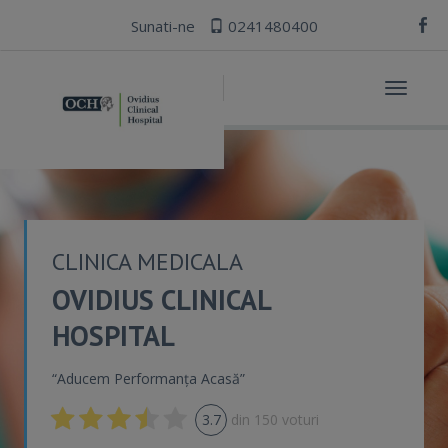
Sunati-ne
0241480400
Toggle
navigat
CLINICA MEDICALA
OVIDIUS CLINICAL
HOSPITAL
“Aducem Performanța Acasă”
3.7
din
150
voturi