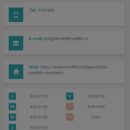
Tel:
0241960
E-mail:
programari@medlife.ro
Web:
https://www.medlife.ro/hyperclinica-
medlife-constanta
L
V
8:00-21:00
8:00-21:00
M
S
8:00-21:00
8:00-14:00
M
D
8:00-21:00
Inchis
J
8:00-21:00