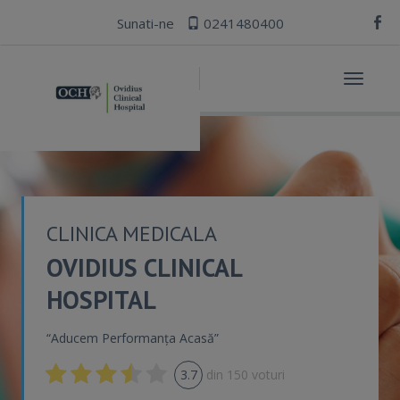
Sunati-ne
0241480400
Toggle
navigat
CLINICA MEDICALA
OVIDIUS CLINICAL
HOSPITAL
“Aducem Performanța Acasă”
3.7
din
150
voturi