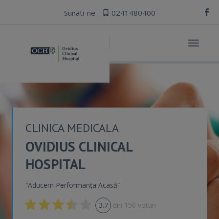
Sunati-ne
0241480400
Toggle
navigat
CLINICA MEDICALA
OVIDIUS CLINICAL
HOSPITAL
“Aducem Performanța Acasă”
3.7
din
150
voturi