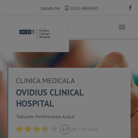
Sunati-ne
0241480400
Toggle
navigat
CLINICA MEDICALA
OVIDIUS CLINICAL
HOSPITAL
“Aducem Performanța Acasă”
3.7
din
150
voturi