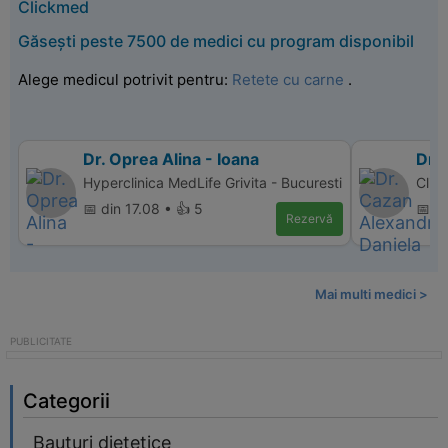
Clickmed
Găsești peste 7500 de medici cu program disponibil
Alege medicul potrivit pentru:
Retete cu carne
.
Dr. Oprea Alina - Ioana
Dr.
Hyperclinica MedLife Grivita - Bucuresti
Clin
📅 din 17.08 • 👍 5
📅 d
Rezervă
Mai multi medici >
Categorii
Bauturi dietetice