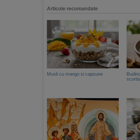
Articole recomandate
Musli cu mango si capsune
Budinc
scorti