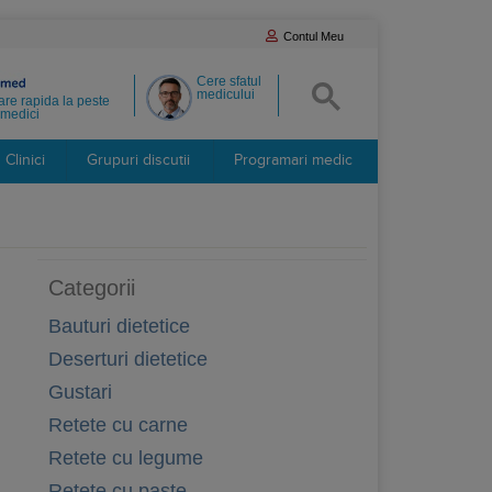
Contul Meu
Cere sfatul
medicului
re rapida la peste
medici
Clinici
Grupuri discutii
Programari medic
Categorii
Bauturi dietetice
Deserturi dietetice
Gustari
Retete cu carne
Retete cu legume
Retete cu paste