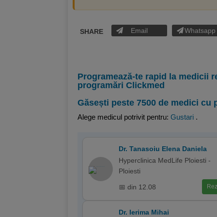
Email
Whatsapp
SHARE
Programează-te rapid la medicii r
programări Clickmed
Găsești peste 7500 de medici cu 
Alege medicul potrivit pentru:
Gustari
.
Dr. Tanasoiu Elena Daniela
Hyperclinica MedLife Ploiesti -
Ploiesti
📅 din 12.08
Rez
Dr. Ierima Mihai