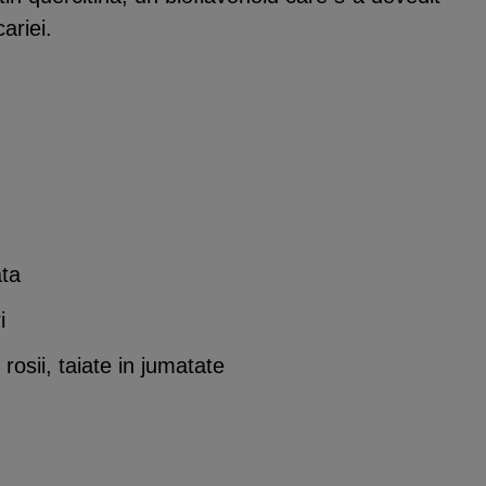
cariei.
ata
i
osii, taiate in jumatate
)