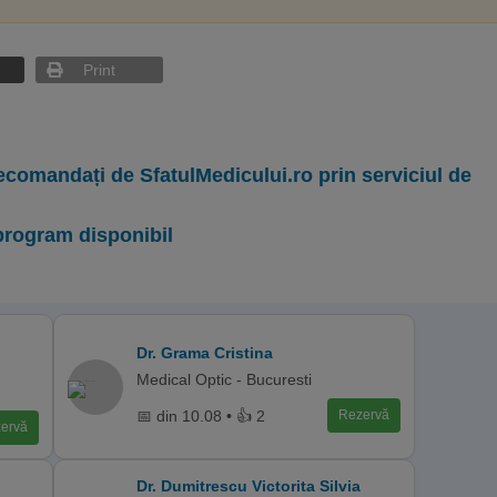
Print
ecomandați de SfatulMedicului.ro prin serviciul de
program disponibil
Dr. Grama Cristina
Medical Optic - Bucuresti
📅 din 10.08 • 👍 2
Rezervă
ervă
Dr. Dumitrescu Victorita Silvia