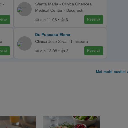
i -
Sfanta Maria - Clinica Ghencea
Medical Center - Bucuresti
📅 din 11.08 • 👍 6
ervă
Rezervă
Dr. Puscasu Elena
ca
Clinica Jose Silva - Timisoara
📅 din 13.08 • 👍 2
ervă
Rezervă
Mai multi medici 