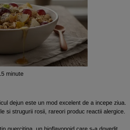
15 minute
icul dejun este un mod excelent de a incepe ziua.
e si strugurii rosii, rareori produc reactii alergice.
ntin quercitina, un bioflavonoid care s-a dovedit