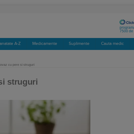
programa
7500 de 
anatate A-Z
Medicamente
Suplimente
Cauta medic
 ovaz cu pere si struguri
i struguri