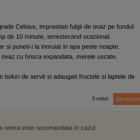
grade Celsius, imprastiati fulgii de ovaz pe fundul
 timp de 10 minute, amestecand ocazional.
tar si puneti-i la inmuiat in apa peste noapte.
e ovaz cu hrisca expandata, merele uscate,
e boluri de servit si adaugati fructele si laptele de
0
voturi
Apreciaz
ca reteta este recomandata in cazul