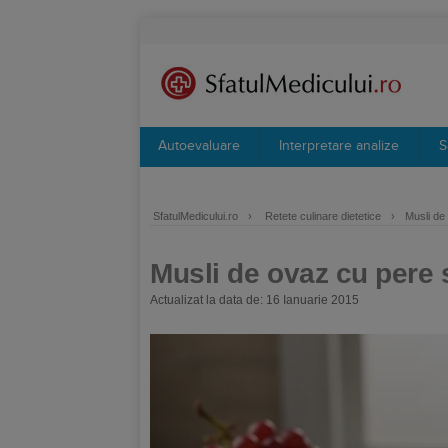
Autoevaluare
Interpretare analize
S
SfatulMedicului.ro
›
Retete culinare dietetice
›
Musli de
Musli de ovaz cu pere s
Actualizat la data de: 16 Ianuarie 2015