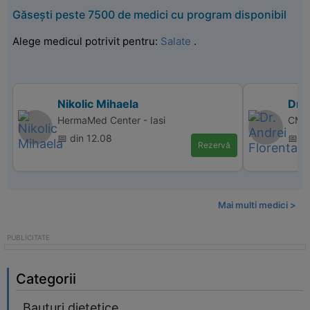
Găsești peste 7500 de medici cu program disponibil
Alege medicul potrivit pentru:
Salate
.
Nikolic Mihaela
Dr. 
HermaMed Center - Iasi
CM P
📅 din 12.08
📅 d
Rezervă
Mai multi medici >
Categorii
Bauturi dietetice