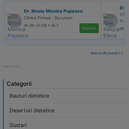
Dr.
Dr. Ilinoiu Monica Popescu
CM P
Clinica Primed - Bucuresti
Puci
📅 din 31.08 • 👍 1
Rezervă
📅 d
Mai multi medici >
Categorii
Bauturi dietetice
Deserturi dietetice
Gustari