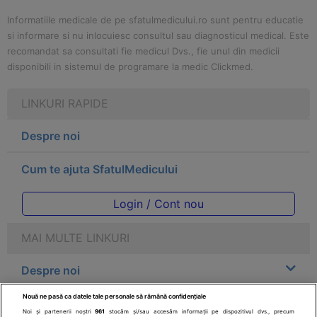
Informatiile medicale de pe sfatulmedicului.ro sunt pentru educatie
si informare si nu inlocuiesc consultul sau diagnosticul medical. Este
recomandat sa consultati fie medicul Dvs., fie unul din medicii
disponibili in sistemul de programare la medic Clickmed.
LINKURI RAPIDE
Despre noi
Cum te ajuta SfatulMedicului
Login / Cont nou
MAI MULTE LINKURI
Despre noi
Nouă ne pasă ca datele tale personale să rămână confidențiale
Legal
Noi și partenerii noștri
961
stocăm și/sau accesăm informații pe dispozitivul dvs., precum