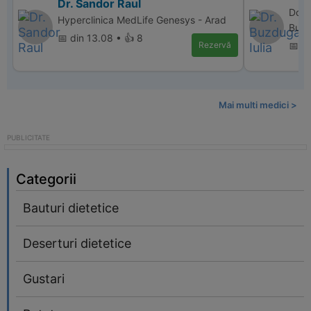
Dr. Sandor Raul
Donn
Hyperclinica MedLife Genesys - Arad
Bucu
📅 din 13.08 • 👍 8
Rezervă
📅 d
Mai multi medici >
Categorii
Bauturi dietetice
Deserturi dietetice
Gustari