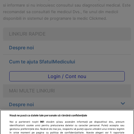
si informare si nu inlocuiesc consultul sau diagnosticul medical. Este
recomandat sa consultati fie medicul Dvs., fie unul din medicii
disponibili in sistemul de programare la medic Clickmed.
LINKURI RAPIDE
Despre noi
Cum te ajuta SfatulMedicului
Login / Cont nou
MAI MULTE LINKURI
Despre noi
Nouă ne pasă ca datele tale personale să rămână confidențiale
Legal
Noi și partenerii noștri
961
stocăm și/sau accesăm informații pe dispozitivul dvs., precum
identificatorii cookie unici pentru prelucrarea datelor cu caracter personal. Puteți accepta sau
gestiona preferințele dvs. făcând clic mai jos, respectiv vă puteți opune utilizării unui interes legitim
Drepturile consumatorului
în orice moment pe pagina cu politica de confidențialitate. Aceste alegeri vor fi raportate