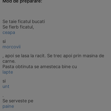
Mod de preparare:
Se taie ficatul bucati
Se fierb ficatul,
ceapa
si
morcovii
, apoi se lasa la racit. Se trec apoi prin masina de
carne.
Pasta obtinuta se amesteca bine cu
lapte
si
unt
.
Se serveste pe
paine