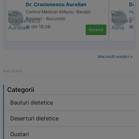
Dr. Craciunescu Aurelian
Dr. 
Centrul Medical All4you -Barajul
Hype
Rovinari - Bucuresti
Cons
📅 din 18.08
📅 d
Rezervă
Mai multi medici >
Categorii
Bauturi dietetice
Deserturi dietetice
Gustari