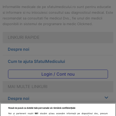
Informatiile medicale de pe sfatulmedicului.ro sunt pentru educatie
si informare si nu inlocuiesc consultul sau diagnosticul medical. Este
recomandat sa consultati fie medicul Dvs., fie unul din medicii
disponibili in sistemul de programare la medic Clickmed.
LINKURI RAPIDE
Despre noi
Cum te ajuta SfatulMedicului
Login / Cont nou
MAI MULTE LINKURI
Despre noi
Nouă ne pasă ca datele tale personale să rămână confidențiale
Legal
Noi și partenerii noștri
961
stocăm și/sau accesăm informații pe dispozitivul dvs., precum