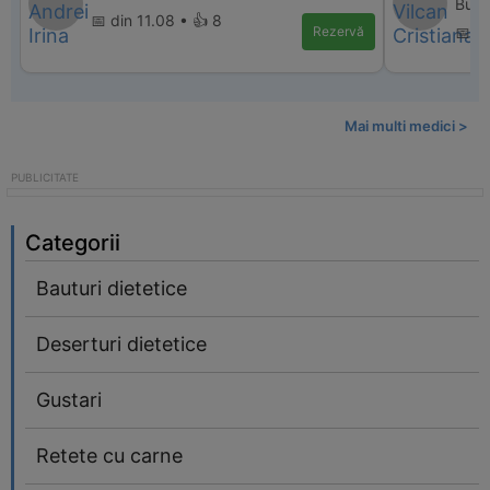
Bucu
📅 din 11.08 • 👍 8
Rezervă
📅 d
Mai multi medici >
Categorii
Bauturi dietetice
Deserturi dietetice
Gustari
Retete cu carne