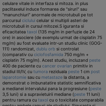
celulare vitale in interfaza si mitoza. in plus
paclitaxelul induce formarea de "siruri" sau
"manunchiuri" anormale de microtubuli pe tot
parcursul
ciclului
celular si multipli asteri de
microtubuli in cursul mitozei.S iguranta si
eficacitatea
taxol
(135 mg/m in perfuzie de 24
ore) in asociere (de exemplu urmat de cisplatin 75
mg/m) au fost evaluate intr-un studiu clinic (GOG-
111) randomizat,
dublu orb
si controlat
(comparativ cu
ciclofosfamida
750 mg/m +
cisplatin 75 mg/m). Acest studiu, incluzand
peste
400 de paciente cu
cancer ovarian
primitiv in
stadiul III/IV, cu
tumora
reziduala
peste
1 cm
post
laparotomie
sau cu
metastaze
la distanta, a
demonstrat o imbunatatire statistic semnificativa
a medianei intervalului pana la progresiune (
peste
3,5 luni) si a supravietuirii mediane (
peste
11 luni)
pentru ramura cu
taxol
cu o toxicitate comparabila
pentru ambele ramuri ale studiului. Siguranta si