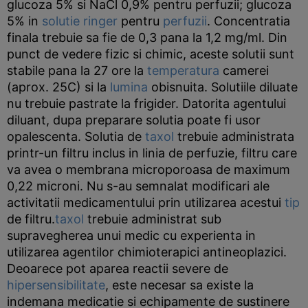
glucoza 5% si NaCl 0,9% pentru perfuzii; glucoza
5% in
solutie ringer
pentru
perfuzii
. Concentratia
finala trebuie sa fie de 0,3 pana la 1,2 mg/ml. Din
punct de vedere fizic si chimic, aceste solutii sunt
stabile pana la 27 ore la
temperatura
camerei
(aprox. 25C) si la
lumina
obisnuita. Solutiile diluate
nu trebuie pastrate la frigider. Datorita agentului
diluant, dupa preparare solutia poate fi usor
opalescenta. Solutia de
taxol
trebuie administrata
printr-un filtru inclus in linia de perfuzie, filtru care
va avea o membrana microporoasa de maximum
0,22 microni. Nu s-au semnalat modificari ale
activitatii medicamentului prin utilizarea acestui
tip
de filtru.
taxol
trebuie administrat sub
supravegherea unui medic cu experienta in
utilizarea agentilor chimioterapici antineoplazici.
Deoarece pot aparea reactii severe de
hipersensibilitate
, este necesar sa existe la
indemana medicatie si echipamente de sustinere