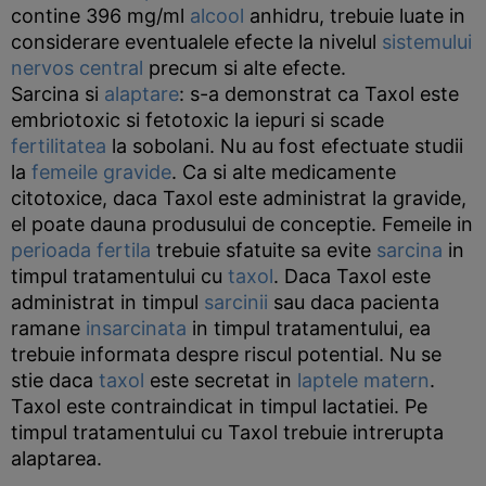
contine 396 mg/ml
alcool
anhidru, trebuie luate in
considerare eventualele efecte la nivelul
sistemului
nervos central
precum si alte efecte.
Sarcina si
alaptare
: s-a demonstrat ca Taxol este
embriotoxic si fetotoxic la iepuri si scade
fertilitatea
la sobolani. Nu au fost efectuate studii
la
femeile gravide
. Ca si alte medicamente
citotoxice, daca Taxol este administrat la gravide,
el poate dauna produsului de conceptie. Femeile in
perioada fertila
trebuie sfatuite sa evite
sarcina
in
timpul tratamentului cu
taxol
. Daca Taxol este
administrat in timpul
sarcinii
sau daca pacienta
ramane
insarcinata
in timpul tratamentului, ea
trebuie informata despre riscul potential. Nu se
stie daca
taxol
este secretat in
laptele matern
.
Taxol este contraindicat in timpul lactatiei. Pe
timpul tratamentului cu Taxol trebuie intrerupta
alaptarea.