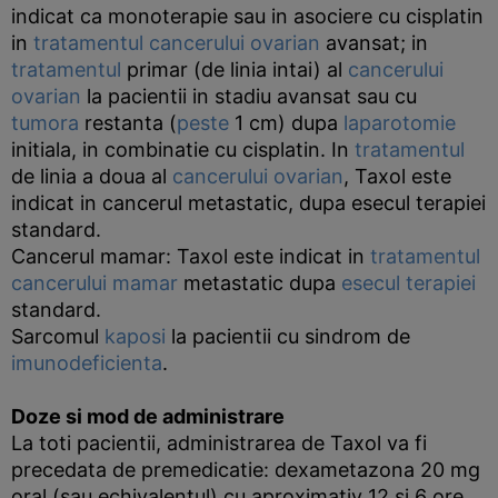
indicat ca monoterapie sau in asociere cu cisplatin
in
tratamentul cancerului
ovarian
avansat; in
tratamentul
primar (de linia intai) al
cancerului
ovarian
la pacientii in stadiu avansat sau cu
tumora
restanta (
peste
1 cm) dupa
laparotomie
initiala, in combinatie cu cisplatin. In
tratamentul
de linia a doua al
cancerului ovarian
, Taxol este
indicat in cancerul metastatic, dupa esecul terapiei
standard.
Cancerul mamar: Taxol este indicat in
tratamentul
cancerului
mamar
metastatic dupa
esecul
terapiei
standard.
Sarcomul
kaposi
la pacientii cu sindrom de
imunodeficienta
.
Doze si mod de administrare
La toti pacientii, administrarea de Taxol va fi
precedata de premedicatie: dexametazona 20 mg
oral (sau echivalentul) cu aproximativ 12 si 6 ore