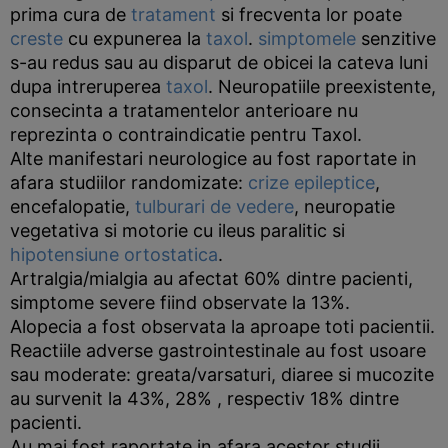
prima cura de
tratament
si frecventa lor poate
creste
cu expunerea la
taxol
.
simptomele
senzitive
s-au redus sau au disparut de obicei la cateva luni
dupa intreruperea
taxol
. Neuropatiile preexistente,
consecinta a tratamentelor anterioare nu
reprezinta o contraindicatie pentru Taxol.
Alte manifestari neurologice au fost raportate in
afara studiilor randomizate:
crize epileptice
,
encefalopatie,
tulburari de vedere
, neuropatie
vegetativa si motorie cu ileus paralitic si
hipotensiune ortostatica
.
Artralgia/mialgia au afectat 60% dintre pacienti,
simptome severe fiind observate la 13%.
Alopecia a fost observata la aproape toti pacientii.
Reactiile adverse gastrointestinale au fost usoare
sau moderate: greata/varsaturi, diaree si mucozite
au survenit la 43%, 28% , respectiv 18% dintre
pacienti.
Au mai fost raportate in afara acestor studii