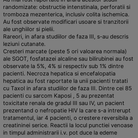
randomizate: obstructie intenstinala, perforatii si
tromboza mezenterica, inclusiv colita ischemica.
Au fost observate modificari usoare si tranzitorii
ale unghiilor si pielii.
Rareori, in afara studiilor de faza III, s-au descris
leziuni cutanate.
Cresteri marcate (peste 5 ori valoarea normala)
ale SGOT, fosfatazei alcaline sau bilirubinei au fost
observate la 5%, 4% si respectiv sub 1% dintre
pacienti. Necroza hepatica si encefalopatia
hepatica au fost raportate la unii pacienti tratati
cu Taxol in afara studiilor de faza III. Dintre cei 85
pacienti cu sarcom Kaposi , 5 au prezentat
toxicitate renala de gradul III sau IV, un pacient
prezentand o nefropatie HIV la care s-a intrerupt
tratamentul, iar 4 pacienti, o crestere reversibila a
creatininei serice. Reactii la locul punctiei venoase
in timpul administrarii i.v. pot duce la edeme