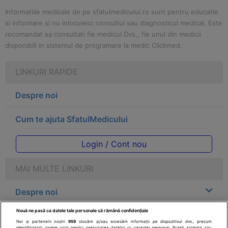
Informatiile medicale de pe sfatulmedicului.ro sunt pentru educatie
si informare si nu inlocuiesc consultul sau diagnosticul medical. Este
recomandat sa consultati fie medicul Dvs., fie unul din medicii
disponibili in sistemul de programare la medic Clickmed.
LINKURI RAPIDE
Despre noi
Cum te ajuta SfatulMedicului
Login / Cont nou
MAI MULTE LINKURI
Despre noi
Nouă ne pasă ca datele tale personale să rămână confidențiale
Legal
Noi și partenerii noștri
959
stocăm și/sau accesăm informații pe dispozitivul dvs., precum
identificatorii cookie unici pentru prelucrarea datelor cu caracter personal. Puteți accepta sau