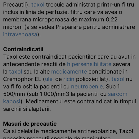
Precautii).
taxol
trebuie administrat printr-un filtru
inclus in linia de perfuzie, filtru care va avea o
membrana microporoasa de maximum 0,22
microni (a se vedea Preparare pentru administrare
intravenoasa
).
Contraindicatii
Taxol este contraindicat pacientilor care au avut in
antecendente reactii de
hipersensibilitate
severa
la
taxol
sau la alte
medicamente
conditionate in
Cremophor EL (
ulei
de
ricin
polioxietilat).
taxol
nu
va fi folosit la pacientii cu
neutropenie
. Sub 1
500/mm (sub 1 000/mm3 la pacientii cu
sarcom
kaposi
). Medicamentul este contraindicat in timpul
sarcinii si alaptarii.
Masuri de precautie
Ca si celelalte medicamente antineoplazice, Taxol
necesita precautii speciale de manipulare.