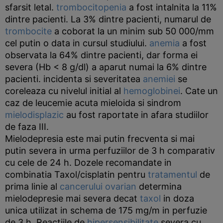
sfarsit letal.
trombocitopenia
a fost intalnita la 11%
dintre pacienti. La 3% dintre pacienti, numarul de
trombocite
a coborat la un minim sub 50 000/mm
cel putin o data in cursul studiului.
anemia
a fost
observata la 64% dintre pacienti, dar forma ei
severa (Hb < 8 g/dl) a aparut numai la 6% dintre
pacienti. incidenta si severitatea
anemiei
se
coreleaza cu nivelul initial al
hemoglobinei
. Cate un
caz de leucemie acuta mieloida si sindrom
mielodisplazic
au fost raportate in afara studiilor
de faza III.
Mielodepresia este mai putin frecventa si mai
putin severa in urma perfuziilor de 3 h comparativ
cu cele de 24 h. Dozele recomandate in
combinatia Taxol/cisplatin pentru
tratamentul
de
prima linie al
cancerului ovarian
determina
mielodepresie mai severa decat
taxol
in doza
unica utilizat in schema de 175 mg/m in perfuzie
de 3 h. Reactiile de
hipersensibilitate
severa cu