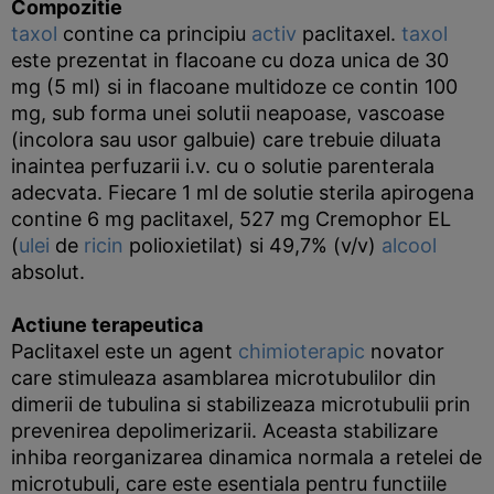
Compozitie
taxol
contine ca principiu
activ
paclitaxel.
taxol
este prezentat in flacoane cu doza unica de 30
mg (5 ml) si in flacoane multidoze ce contin 100
mg, sub forma unei solutii neapoase, vascoase
(incolora sau usor galbuie) care trebuie diluata
inaintea perfuzarii i.v. cu o solutie parenterala
adecvata. Fiecare 1 ml de solutie sterila apirogena
contine 6 mg paclitaxel, 527 mg Cremophor EL
(
ulei
de
ricin
polioxietilat) si 49,7% (v/v)
alcool
absolut.
Actiune terapeutica
Paclitaxel este un agent
chimioterapic
novator
care stimuleaza asamblarea microtubulilor din
dimerii de tubulina si stabilizeaza microtubulii prin
prevenirea depolimerizarii. Aceasta stabilizare
inhiba reorganizarea dinamica normala a retelei de
microtubuli, care este esentiala pentru functiile