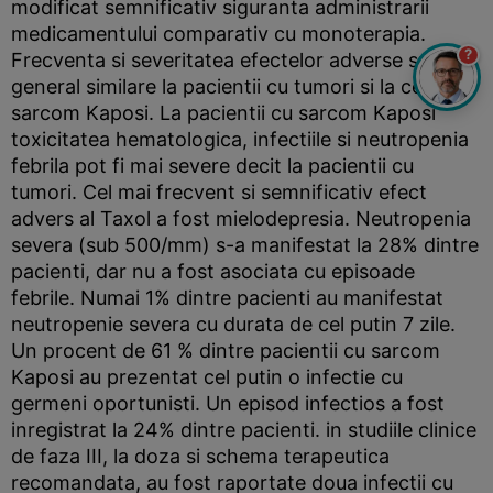
modificat semnificativ siguranta administrarii
medicamentului comparativ cu monoterapia.
?
Frecventa si severitatea efectelor adverse sunt in
general similare la pacientii cu tumori si la cei cu
sarcom Kaposi. La pacientii cu sarcom Kaposi
toxicitatea hematologica, infectiile si neutropenia
febrila pot fi mai severe decit la pacientii cu
tumori. Cel mai frecvent si semnificativ efect
advers al Taxol a fost mielodepresia. Neutropenia
severa (sub 500/mm) s-a manifestat la 28% dintre
pacienti, dar nu a fost asociata cu episoade
febrile. Numai 1% dintre pacienti au manifestat
neutropenie severa cu durata de cel putin 7 zile.
Un procent de 61 % dintre pacientii cu sarcom
Kaposi au prezentat cel putin o infectie cu
germeni oportunisti. Un episod infectios a fost
inregistrat la 24% dintre pacienti. in studiile clinice
de faza III, la doza si schema terapeutica
recomandata, au fost raportate doua infectii cu