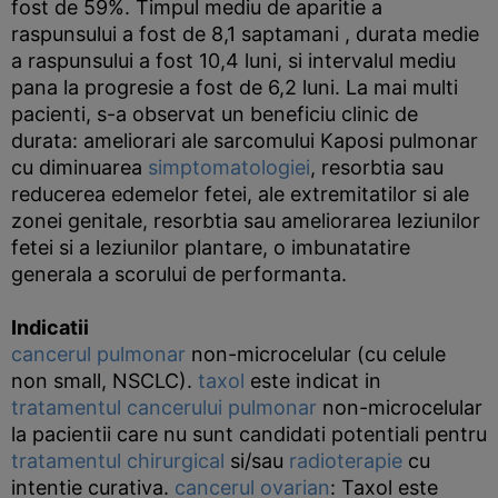
fost de 59%. Timpul mediu de aparitie a
raspunsului a fost de 8,1 saptamani , durata medie
a raspunsului a fost 10,4 luni, si intervalul mediu
pana la progresie a fost de 6,2 luni. La mai multi
pacienti, s-a observat un beneficiu clinic de
durata: ameliorari ale sarcomului Kaposi pulmonar
cu diminuarea
simptomatologiei
, resorbtia sau
reducerea edemelor fetei, ale extremitatilor si ale
zonei genitale, resorbtia sau ameliorarea leziunilor
fetei si a leziunilor plantare, o imbunatatire
generala a scorului de performanta.
Indicatii
cancerul pulmonar
non-microcelular (cu celule
non small, NSCLC).
taxol
este indicat in
tratamentul cancerului
pulmonar
non-microcelular
la pacientii care nu sunt candidati potentiali pentru
tratamentul
chirurgical
si/sau
radioterapie
cu
intentie curativa.
cancerul ovarian
: Taxol este