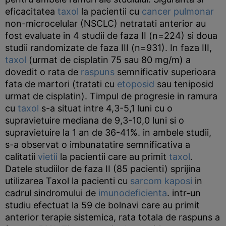
eficacitatea
taxol
la pacientii cu
cancer pulmonar
non-microcelular (NSCLC) netratati anterior au
fost evaluate in 4 studii de faza II (n=224) si doua
studii randomizate de faza III (n=931). In faza III,
taxol
(urmat de cisplatin 75 sau 80 mg/m) a
dovedit o rata de
raspuns
semnificativ superioara
fata de martori (tratati cu
etoposid
sau teniposid
urmat de cisplatin). Timpul de progresie in ramura
cu
taxol
s-a situat intre 4,3-5,1 luni cu o
supravietuire mediana de 9,3-10,0 luni si o
supravietuire la 1 an de 36-41%. in ambele studii,
s-a observat o imbunatatire semnificativa a
calitatii
vietii
la pacientii care au primit
taxol
.
Datele studiilor de faza II (85 pacienti) sprijina
utilizarea Taxol la pacienti cu
sarcom kaposi
in
cadrul sindromului de
imunodeficienta
. intr-un
studiu efectuat la 59 de bolnavi care au primit
anterior terapie sistemica, rata totala de raspuns a