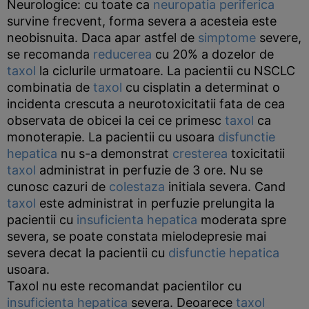
Neurologice: cu toate ca
neuropatia periferica
survine frecvent, forma severa a acesteia este
neobisnuita. Daca apar astfel de
simptome
severe,
se recomanda
reducerea
cu 20% a dozelor de
taxol
la ciclurile urmatoare. La pacientii cu NSCLC
combinatia de
taxol
cu cisplatin a determinat o
incidenta crescuta a neurotoxicitatii fata de cea
observata de obicei la cei ce primesc
taxol
ca
monoterapie. La pacientii cu usoara
disfunctie
hepatica
nu s-a demonstrat
cresterea
toxicitatii
taxol
administrat in perfuzie de 3 ore. Nu se
cunosc cazuri de
colestaza
initiala severa. Cand
taxol
este administrat in perfuzie prelungita la
pacientii cu
insuficienta hepatica
moderata spre
severa, se poate constata mielodepresie mai
severa decat la pacientii cu
disfunctie
hepatica
usoara.
Taxol nu este recomandat pacientilor cu
insuficienta hepatica
severa. Deoarece
taxol