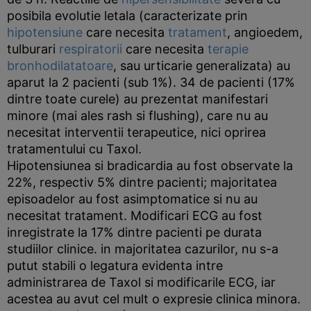
posibila evolutie letala (caracterizate prin
hipotensiune
care necesita
tratament
, angioedem,
tulburari
respiratorii
care necesita
terapie
bronhodilatatoare
, sau urticarie generalizata) au
aparut la 2 pacienti (sub 1%). 34 de pacienti (17%
dintre toate curele) au prezentat manifestari
minore (mai ales rash si flushing), care nu au
necesitat interventii terapeutice, nici oprirea
tratamentului cu Taxol.
Hipotensiunea si bradicardia au fost observate la
22%, respectiv 5% dintre pacienti; majoritatea
episoadelor au fost asimptomatice si nu au
necesitat tratament. Modificari ECG au fost
inregistrate la 17% dintre pacienti pe durata
studiilor clinice. in majoritatea cazurilor, nu s-a
putut stabili o legatura evidenta intre
administrarea de Taxol si modificarile ECG, iar
acestea au avut cel mult o expresie clinica minora.