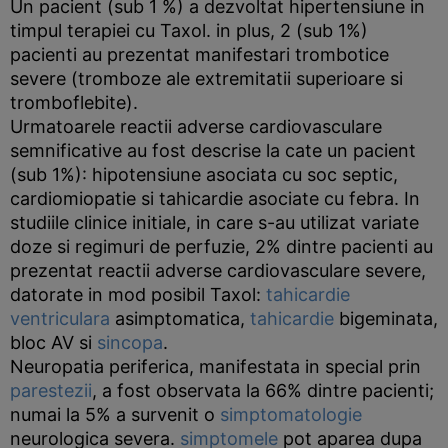
Un pacient (sub 1 %) a dezvoltat hipertensiune in
timpul terapiei cu Taxol. in plus, 2 (sub 1%)
pacienti au prezentat manifestari trombotice
severe (tromboze ale extremitatii superioare si
tromboflebite).
Urmatoarele reactii adverse cardiovasculare
semnificative au fost descrise la cate un pacient
(sub 1%): hipotensiune asociata cu soc septic,
cardiomiopatie si tahicardie asociate cu febra. In
studiile clinice initiale, in care s-au utilizat variate
doze si regimuri de perfuzie, 2% dintre pacienti au
prezentat reactii adverse cardiovasculare severe,
datorate in mod posibil Taxol:
tahicardie
ventriculara
asimptomatica,
tahicardie
bigeminata,
bloc AV si
sincopa
.
Neuropatia periferica, manifestata in special prin
parestezii
, a fost observata la 66% dintre pacienti;
numai la 5% a survenit o
simptomatologie
neurologica severa.
simptomele
pot aparea dupa