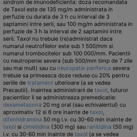
sindrom de imunodeficienta: doza recomandata
de Taxol este de 135 mg/m administrata in
perfuzie cu durata de 3 h cu interval de 3
saptamini intre serii, sau 100 mg/m administrata in
perfuzie de 3 h la interval de 2 saptamini intre
serii. Taxol nu trebuie (re)administrat daca
numarul neutrofilelor este sub 1 500/mm si
numarul trombocitelor sub 100 000/mm. Pacientii
cu neutropenie severa (sub 500/mm timp de 7 zile
sau mai mult) sau cu
neuropatie periferica
severa
trebuie sa primeasca doze reduse cu 20% pentru
seriile de
tratament
ulterioare (a se vedea
Precautii). Inaintea administrarii de
taxol
, tuturor
pacientilor li se administreaza premedicatie:
dexametazona
20 mg oral (sau echivalentul) cu
aproximativ 12 si 6 ore inainte de
taxol
,
difenhidramina
50 mg i.v. cu 30-60 min inainte de
taxol
si
cimetidina
(300 mg) sau
ranitidina
(50 mg)
i.v. cu 30-60 min inainte de
taxol
(a se vedea