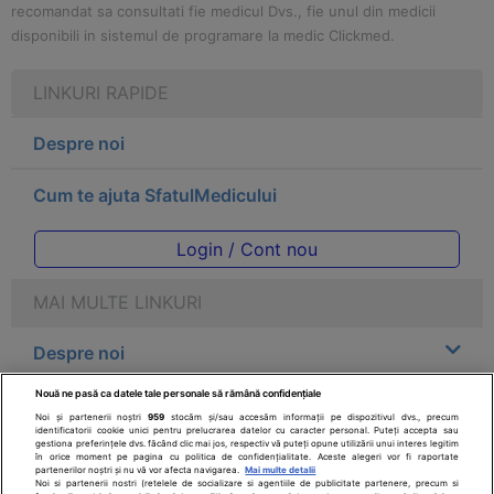
recomandat sa consultati fie medicul Dvs., fie unul din medicii
disponibili in sistemul de programare la medic Clickmed.
LINKURI RAPIDE
Despre noi
Cum te ajuta SfatulMedicului
Login / Cont nou
MAI MULTE LINKURI
Despre noi
Nouă ne pasă ca datele tale personale să rămână confidențiale
Legal
Noi și partenerii noștri
959
stocăm și/sau accesăm informații pe dispozitivul dvs., precum
identificatorii cookie unici pentru prelucrarea datelor cu caracter personal. Puteți accepta sau
gestiona preferințele dvs. făcând clic mai jos, respectiv vă puteți opune utilizării unui interes legitim
Drepturile consumatorului
în orice moment pe pagina cu politica de confidențialitate. Aceste alegeri vor fi raportate
partenerilor noștri și nu vă vor afecta navigarea.
Mai multe detalii
Noi si partenerii nostri (retelele de socializare si agentiile de publicitate partenere, precum si