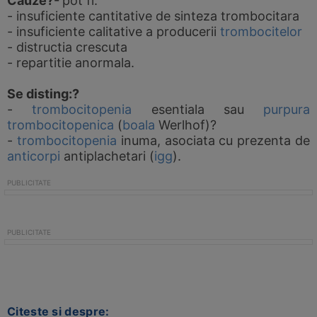
Cauze?-
pot fi:
- insuficiente cantitative de sinteza trombocitara
- insuficiente calitative a producerii
trombocitelor
- distructia crescuta
- repartitie anormala.
Se disting:?
-
trombocitopenia
esentiala sau
purpura
trombocitopenica
(
boala
Werlhof)?
-
trombocitopenia
inuma, asociata cu prezenta de
anticorpi
antiplachetari (
igg
).
Citeste si despre: