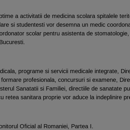
time a activitatii de medicina scolara spitalele terit
lare si studentesti vor desemna un medic coordona
rdonator scolar pentru asistenta de stomatologie, c
 Bucuresti.
icala, programe si servicii medicale integrate, Dir
ormare profesionala, concursuri si examene, Directi
sterul Sanatatii si Familiei, directiile de sanatate p
u retea sanitara proprie vor aduce la indeplinire pr
onitorul Oficial al Romaniei, Partea I.