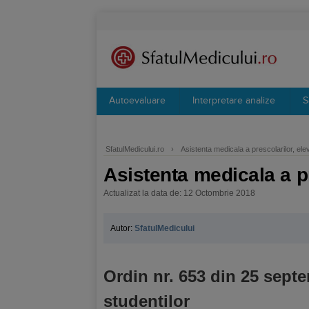
Autoevaluare
Interpretare analize
S
SfatulMedicului.ro
›
Asistenta medicala a prescolarilor, elevi
Asistenta medicala a pr
Actualizat la data de: 12 Octombrie 2018
Autor:
SfatulMedicului
Ordin nr. 653 din 25 septe
studentilor