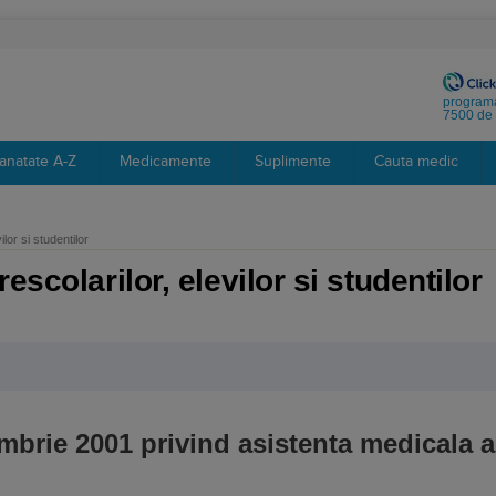
programa
7500 de 
anatate A-Z
Medicamente
Suplimente
Cauta medic
lor si studentilor
escolarilor, elevilor si studentilor
mbrie 2001 privind asistenta medicala a p