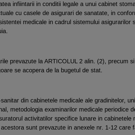
atea infiintarii in conditii legale a unui cabinet sto
ctuale cu casele de asigurari de sanatate, in confor
asistentei medicale in cadrul sistemului asigurarilor
ia.
arile prevazute la ARTICOLUL 2 alin. (2), precum si
goare se acopera de la bugetul de stat.
-sanitar din cabinetele medicale ale gradinitelor, un
al, metodologia examinarilor medicale periodice de 
asuratorul activitatilor specifice lunare in cabinetele
acestora sunt prevazute in anexele nr. 1-12 care f