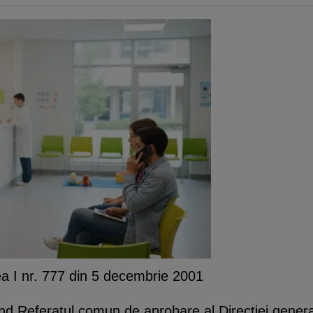
tea I nr. 777 din 5 decembrie 2001
azand Referatul comun de aprobare al Directiei gener