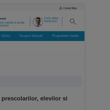
Contul Meu
Cere sfatul
medicului
re rapida la peste
medici
Clinici
Grupuri discutii
Programari medic
rescolarilor, elevilor si