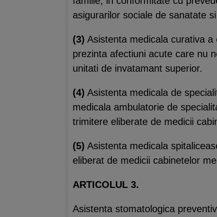
familie, in conformitate cu prevede
asigurarilor sociale de sanatate s
(3)
Asistenta medicala curativa a el
prezinta afectiuni acute care nu ne
unitati de invatamant superior.
(4)
Asistenta medicala de specialita
medicala ambulatorie de specialita
trimitere eliberate de medicii cabi
(5)
Asistenta medicala spitaliceasca
eliberat de medicii cabinetelor med
ARTICOLUL 3.
Asistenta stomatologica preventiva,