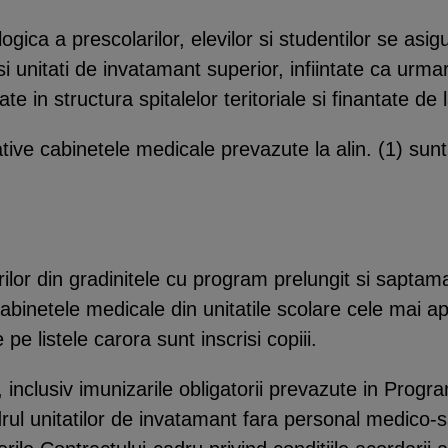
gica a prescolarilor, elevilor si studentilor se asig
si unitati de invatamant superior, infiintate ca urma
te in structura spitalelor teritoriale si finantate de 
tive cabinetele medicale prevazute la alin. (1) sunt
ilor din gradinitele cu program prelungit si saptam
cabinetele medicale din unitatile scolare cele mai ap
pe listele carora sunt inscrisi copiii.
inclusiv imunizarile obligatorii prevazute in Progr
rul unitatilor de invatamant fara personal medico-s