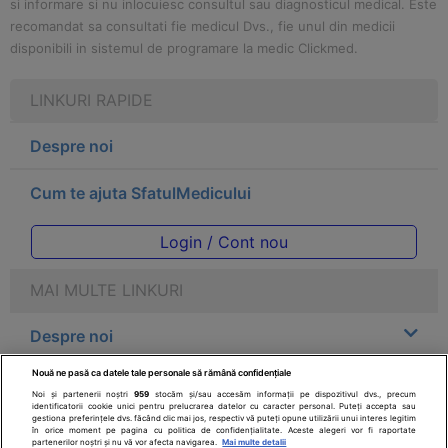
si informare si nu inlocuiesc consultul sau diagnosticul medical. Este
recomandat sa consultati fie medicul Dvs., fie unul din medicii
disponibili in sistemul de programare la medic Clickmed.
LINKURI RAPIDE
Despre noi
Cum te ajuta SfatulMedicului
Login / Cont nou
MAI MULTE LINKURI
Despre noi
Nouă ne pasă ca datele tale personale să rămână confidențiale
Legal
Noi și partenerii noștri
959
stocăm și/sau accesăm informații pe dispozitivul dvs., precum
identificatorii cookie unici pentru prelucrarea datelor cu caracter personal. Puteți accepta sau
gestiona preferințele dvs. făcând clic mai jos, respectiv vă puteți opune utilizării unui interes legitim
Drepturile consumatorului
în orice moment pe pagina cu politica de confidențialitate. Aceste alegeri vor fi raportate
partenerilor noștri și nu vă vor afecta navigarea.
Mai multe detalii