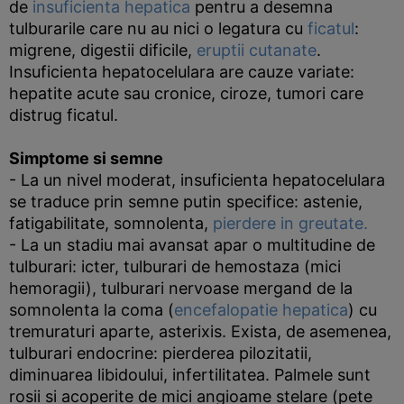
de
insuficienta hepatica
pentru a desemna
tulburarile care nu au nici o legatura cu
ficatul
:
migrene, digestii dificile,
eruptii cutanate
.
Insuficienta hepatocelulara are cauze variate:
hepatite acute sau cronice, ciroze, tumori care
distrug ficatul.
Simptome si semne
- La un nivel moderat, insuficienta hepatocelulara
se traduce prin semne putin specifice: astenie,
fatigabilitate, somnolenta,
pierdere in greutate.
- La un stadiu mai avansat apar o multitudine de
tulburari: icter, tulburari de hemostaza (mici
hemoragii), tulburari nervoase mergand de la
somnolenta la coma (
encefalopatie hepatica
) cu
tremuraturi aparte, asterixis. Exista, de asemenea,
tulburari endocrine: pierderea pilozitatii,
diminuarea libidoului, infertilitatea. Palmele sunt
rosii si acoperite de mici angioame stelare (pete