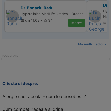
Dr.
Dr. Bonaciu Radu
Hype
Hyperclinica MedLife Oradea - Oradea
Nap
📅 din 11.08 • 👍 34
Rezervă
📅 d
Mai multi medici >
Citeste si despre:
Alergie sau raceala - cum le deosebesti?
Cum combati raceala si gripa