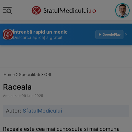
Întreabă rapid un medic
×
▶ GooglePlay
Descarcă aplicația gratuit
›
›
Home
Specialitati
ORL
Raceala
Actualizat: 09 Iulie 2025
Autor:
SfatulMedicului
Raceala este cea mai cunoscuta si mai comuna