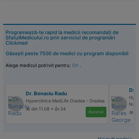
Programează-te rapid la medicii recomandați de
SfatulMedicului.ro prin serviciul de programări
Clickmed
Găsești peste 7500 de medici cu program disponibil
Alege medicul potrivit pentru:
Orl
.
Dr.
Dr. Bonaciu Radu
Hype
Hyperclinica MedLife Oradea - Oradea
Nap
📅 din 11.08 • 👍 34
Rezervă
📅 d
Mai multi medici >