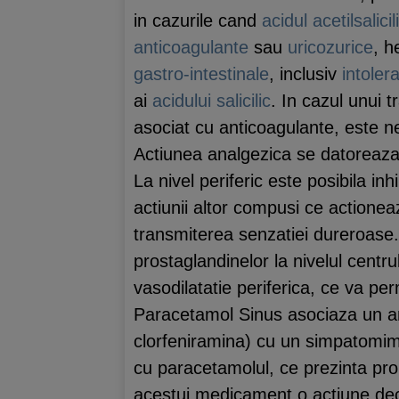
in cazurile cand
acidul acetilsalicil
anticoagulante
sau
uricozurice
, h
gastro-intestinale
, inclusiv
intoler
ai
acidului salicilic
. In cazul unui 
asociat cu anticoagulante, este n
Actiunea analgezica se datoreaza i
La nivel periferic este posibila inh
actiunii altor compusi ce actioneaz
transmiterea senzatiei dureroase. E
prostaglandinelor la nivelul centr
vasodilatatie periferica, ce va pe
Paracetamol Sinus asociaza un an
clorfeniramina) cu un simpatomim
cu paracetamolul, ce prezinta prop
acestui medicament o actiune dec