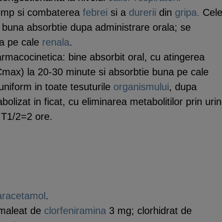
 timp si combaterea
febrei
si a
durerii
din
gripa.
Cel
 buna absorbtie dupa administrare orala; se
na pe cale
renala
.
rmacocinetica: bine absorbit oral, cu atingerea
ax) la 20-30 minute si absorbtie buna pe cale
 uniform in toate tesuturile
organismului
, dupa
bolizat in ficat, cu eliminarea metabolitilor prin uri
 T1/2=2 ore.
aracetamol
.
 maleat de
clorfeniramina
3 mg; clorhidrat de