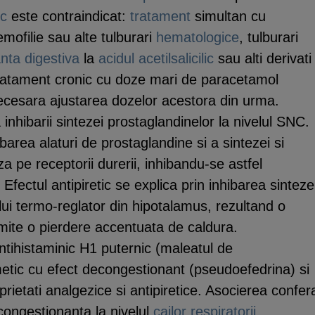
ic
este contraindicat:
tratament
simultan cu
emofilie sau alte tulburari
hematologice
, tulburari
anta digestiva
la
acidul acetilsalicilic
sau alti derivati
tratament cronic cu doze mari de paracetamol
ecesara ajustarea dozelor acestora din urma.
nhibarii sintezei prostaglandinelor la nivelul SNC.
ibarea alaturi de prostaglandine si a sintezei si
a pe receptorii durerii, inhibandu-se astfel
fectul antipiretic se explica prin inhibarea sinteze
ului termo-reglator din hipotalamus, rezultand o
rmite o pierdere accentuata de caldura.
tihistaminic H1 puternic (maleatul de
etic cu efect decongestionant (pseudoefedrina) si
rietati analgezice si antipiretice. Asocierea confer
ongestionanta la nivelul
cailor respiratorii