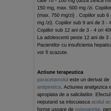
cate 70 - 100 mg (doza zilnica max
150 mg, max. 500 mg /zi. Copiilor
(max. 750 mg/zi) . Copiilor sub 6 
mg /zi). Copiilor sub 9 ani de 3 -
Copiilor sub 12 ani de 3 - 4 ori 
La adolescenti peste 12 ani de 3 -
Pacientilor cu insuficienta hepati
vor fi scazute.
Actiune terapeutica
paracetamolul
este un derivat de
antipiretica
. Actiunea analgezica e
apropiata de a salicilatilor. Efectu
neputand sa inlocuiasca
acidul ace
forme usoare de
osteoartrite
, pe