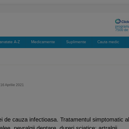
programa
7500 de 
anatate A-Z
Medicamente
Suplimente
Cauta medic
 16 Aprilie 2021
 de cauza infectioasa. Tratamentul simptomatic a
lee, nevralgii dentare, dureri sciatice; artralgii