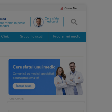
Contul Meu
Cere sfatul
medicului
re rapida la peste
medici
Clinici
Grupuri discutii
Programari medic
l