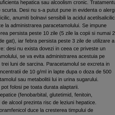
ficienta hepatica sau alcoolism cronic. Tratament
 scurta. Desi nu s-a putut pune in evidenta o alerg
cilic, anumiti bolnavi sensibili la acidul acetilsalicilic
ce la administrarea paracetamolului. Se impune
a persista peste 10 zile (5 zile la copii si numai 2
 gat), iar febra persista peste 3 zile de utilizare a
e: desi nu exista dovezi in ceea ce priveste un
amolului, se va evita administrarea acestuia pe
e trei luni de sarcina. Paracetamolul se excreta in
oncentratii de 10 g/ml in lapte dupa o doza de 500
molul sau metabolitii lui in urina sugarului.
t folosi pe toata durata alaptarii.
epatice (fenobarbital, glutetimid, fenitoin,
de alcool prezinta risc de leziuni hepatice.
oramfenicol duce la cresterea timpului de