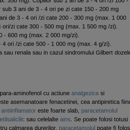
. 350 mg). Copiilor sub 1 an de 3 - 4 ori /zi 100 -
 sub 3 ani de 3 - 4 ori pe zi cate 150 - 200 mg
ani de 3 - 4 ori /zi cate 200 - 300 mg (max. 1 000
 4 ori/zi cate 300 - 500 mg (max. 1 500 mg /zi).
400 - 600 mg (max. 2 000 mg/zi).
 4 ori /zi cate 500 - 1 000 mg (max. 4 g/zi).
ca sau renala sau in cazul sindromului Gilbert dozel
 para-aminofenol cu actiune
analgezica
si
ste asemanatoare fenacetinei, cea antipiretica fiin
l
antiinflamator
este foarte slab,
paracetamolul
tilsalicilic
sau celelalte
ains
. Se poate folosi totusi 
ntru calmarea durerilor.
paracetamolul
poate fi folos