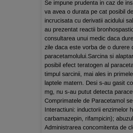
Se impune prudenta in caz de insu
va avea o durata pe cat posibil de
incrucisata cu derivatii acidului sali
au prezentat reactii bronhospasti
consultarea unui medic daca durere
zile daca este vorba de o durere de
paracetamolului.Sarcina si alaptar
posibil efect teratogen al paracet
timpul sarcinii, mai ales in primel
laptele matern. Desi s-au gasit c
mg, nu s-au putut detecta paraceta
Comprimatele de Paracetamol se po
Interactiuni: inductorii enzimelor h
carbamazepin, rifampicin); abuzul 
Administrarea concomitenta de cl