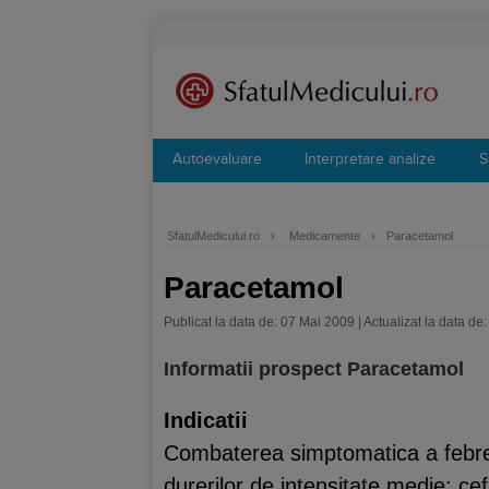
Autoevaluare
Interpretare analize
S
SfatulMedicului.ro
›
Medicamente
›
Paracetamol
Paracetamol
Publicat la data de: 07 Mai 2009 | Actualizat la data de:
Informatii prospect Paracetamol
Indicatii
Combaterea simptomatica a febrei
durerilor de intensitate medie: cefa