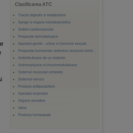
Clasificarea ATC
Tractul digestiv si metabolism
Sange si organe hematopoietice
Sistem cardiovascular
Preparate dermatologice
se
Aparatul genito - urinar si hormonii sexuali
Preparate hormonale sistemice (exclusiv horm...
e
Antiinfectioase de uz sistemic
Antineoplazice si imunomodulatoare
Sistemul muscular-scheletic
i
Sistemul nervos
Produse antiparazitare
Aparatul respirator
Organe sensitive
Varia
Produse homeopate