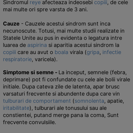
Sindromul
reye
afecteaza indeosebi
copiii
, de cele
mai multe ori spre varsta de 3 ani.
Cauze
- Cauzele acestui sindrom sunt inca
necunoscute. Totusi, mai multe studii realizate in
Statele Unite au pus in evidenta o legatura intre
luarea de
aspirina
si aparitia acestui sindrom la
copiii
care au avut o
boala
virala (
gripa
,
infectie
respiratorie
, varicela).
Simptome si semne
-
La inceput, semnele (febra,
deprimare) pot fi confundate cu cele ale bolii virale
initiale. Dupa cateva zile de latenta, apar brusc
varsaturi frecvente si abundente dupa care vin
tulburari de comportament
(
somnolenta
, apatie,
iritabilitate
), tulburari ale tonusului sau ale
constientei, putand merge pana la coma, Sunt
frecvente convulsiile.