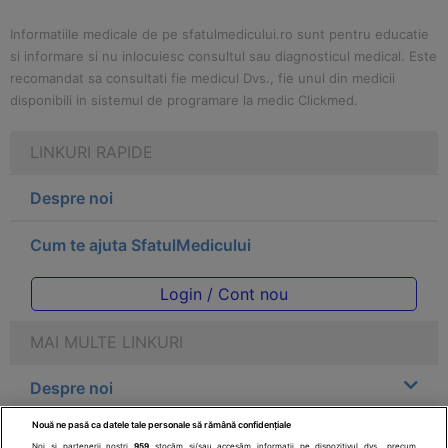
Informatiile medicale de pe sfatulmedicului.ro sunt pentru educatie
si informare si nu inlocuiesc consultul sau diagnosticul medical. Este
recomandat sa consultati fie medicul Dvs., fie unul din medicii
disponibili in sistemul de programare la medic Clickmed.
LINKURI RAPIDE
Despre noi
Cum te ajuta SfatulMedicului
Login / Cont nou
MAI MULTE LINKURI
Despre noi
Nouă ne pasă ca datele tale personale să rămână confidențiale
Legal
Noi și partenerii noștri
959
stocăm și/sau accesăm informații pe dispozitivul dvs., precum