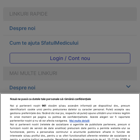
LINKURI RAPIDE
Despre noi
Cum te ajuta SfatulMedicului
Login / Cont nou
MAI MULTE LINKURI
Despre noi
Nouă ne pasă ca datele tale personale să rămână confidențiale
Legal
Noi și partenerii noștri
961
stocăm și/sau accesăm informații pe dispozitivul dvs., precum
identificatorii cookie unici pentru prelucrarea datelor cu caracter personal. Puteți accepta sau
gestiona preferințele dvs. făcând clic mai jos, respectiv vă puteți opune utilizării unui interes legitim
Drepturile consumatorului
în orice moment pe pagina cu politica de confidențialitate. Aceste alegeri vor fi raportate
partenerilor noștri și nu vă vor afecta navigarea.
Mai multe detalii
Noi si partenerii nostri (retelele de socializare si agentiile de publicitate partenere, precum si
furnizorii nostri de servicii de date analitice) prelucram date pentru a permite website-ului sa
Parteneri
functioneze, pentru a personaliza continutul si anunturile publicitare afisate in functie de
interesele si/sau profilul dvs., pentru a va oferi functionalitati aferente retelelor de socializare si
pentru a analiza traficul pe website. Beneficiati de drepturile prevazute de art. 15-22 din GDPR in