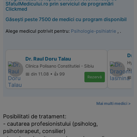
SfatulMedicului.ro prin serviciul de programări
Clickmed
Găsești peste 7500 de medici cu program disponibil
Alege medicul potrivit pentru:
Psihologie-psihiatrie
,
.
Dr.
Dr. Raul Doru Talau
Hype
Clinica Polisano Constitutiei - Sibiu
Nap
📅 din 11.08 • 👍 99
Rezervă
📅 d
Mai multi medici >
Posibilitati de tratament:
- cautarea profesionistului (psiholog,
psihoterapeut, consilier)