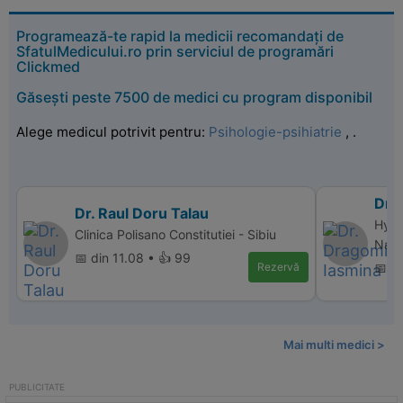
Programează-te rapid la medicii recomandați de
SfatulMedicului.ro prin serviciul de programări
Clickmed
Găsești peste 7500 de medici cu program disponibil
Alege medicul potrivit pentru:
Psihologie-psihiatrie
,
.
Dr.
Dr. Raul Doru Talau
Hype
Clinica Polisano Constitutiei - Sibiu
Nap
📅 din 11.08 • 👍 99
Rezervă
📅 d
Mai multi medici >