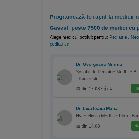
Programează-te rapid la medicii r
Găsești peste 7500 de medici cu 
Alege medicul potrivit pentru:
Pediatrie
,
Neo
pediatrica
.
Dr. Georgescu Miruna
Spitalul de Pediatrie MedLife Bu
- Bucuresti
📅 din 17.08 • 👍 4
Re
Dr. Lica Ioana Maria
Hyperclinica MedLife Titan - Buc
📅 din 14.08
Re