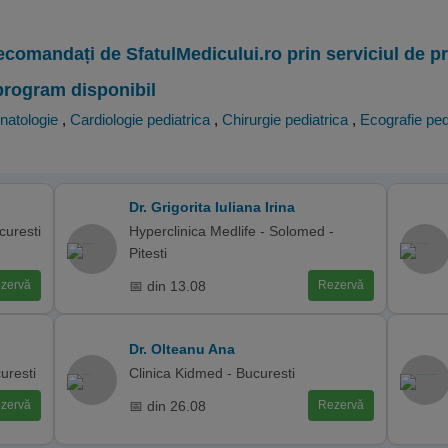
ecomandați de SfatulMedicului.ro prin serviciul de 
program disponibil
natologie
,
Cardiologie pediatrica
,
Chirurgie pediatrica
,
Ecografie ped
Dr. Grigorita Iuliana Irina
curesti
Hyperclinica Medlife - Solomed -
Pitesti
📅 din 13.08
zervă
Rezervă
Dr. Olteanu Ana
uresti
Clinica Kidmed - Bucuresti
📅 din 26.08
zervă
Rezervă