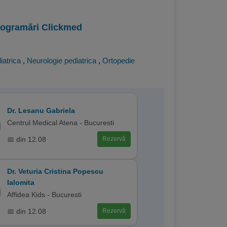
programări Clickmed
iatrica
,
Neurologie pediatrica
,
Ortopedie
Dr. Lesanu Gabriela
Centrul Medical Atena - Bucuresti
📅 din 12.08
Rezervă
Dr. Veturia Cristina Popescu
Ialomita
Affidea Kids - Bucuresti
📅 din 12.08
Rezervă