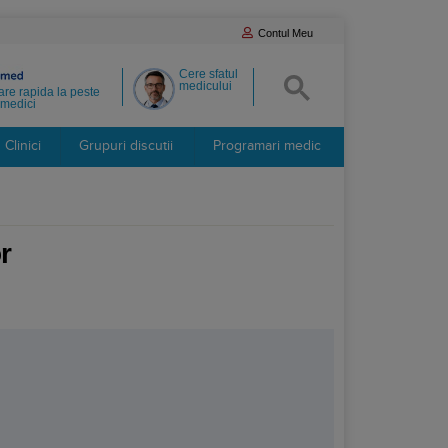
Contul Meu
Cere sfatul
medicului
re rapida la peste
medici
Clinici
Grupuri discutii
Programari medic
r