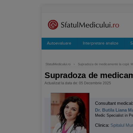
Autoevaluare
Interpretare analize
S
SfatulMedicului.ro
›
Supradoza de medicamente la copii. Ma
Supradoza de medicamen
Actualizat la data de: 05 Decembrie 2025
Consultant medical
Dr. Butila Liana M
Medic Specialist in Pe
Clinica:
Spitalul Mu