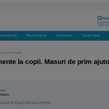
programa
7500 de 
anatate A-Z
Medicamente
Suplimente
Cauta medic
suri de prim ajutor
te la copii. Masuri de prim ajuto
:
aria
diatrie
nicipal Dr Eugen Nicoara Reghin