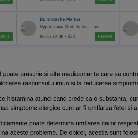
Dr. Iordache Marius
Hyperclinica MedLife Iasi - Iasi
📅 din 12.08 • 👍 1
zervă
Rezervă
 poate prescrie si alte medicamente care sa control
blocarea raspunsului imun si la reducerea simptom
ce histamina atunci cand crede ca o substanta, cum 
sa simptome alergice cum ar fi umflarea fetei si a
dicamente poate determina umflarea cailor respirator
na aceste probleme. De obicei, acestia sunt folosit