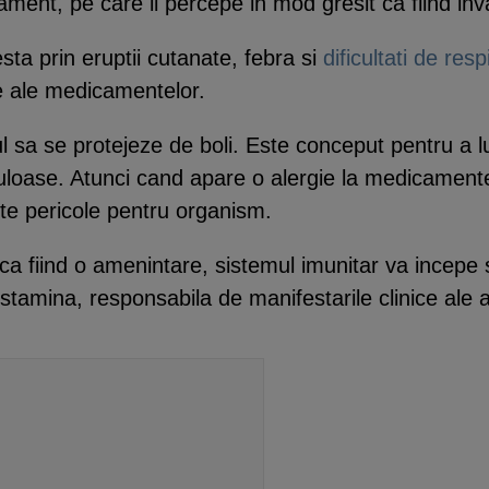
ament, pe care il percepe in mod gresit ca fiind inva
ta prin eruptii cutanate, febra si
dificultati de resp
e ale medicamentelor.
 sa se protejeze de boli. Este conceput pentru a lupt
riculoase. Atunci cand apare o alergie la medicamen
te pericole pentru organism.
a fiind o amenintare, sistemul imunitar va incepe 
tamina, responsabila de manifestarile clinice ale al