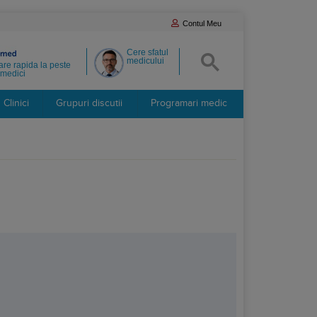
Contul Meu
Cere sfatul
medicului
re rapida la peste
medici
Clinici
Grupuri discutii
Programari medic