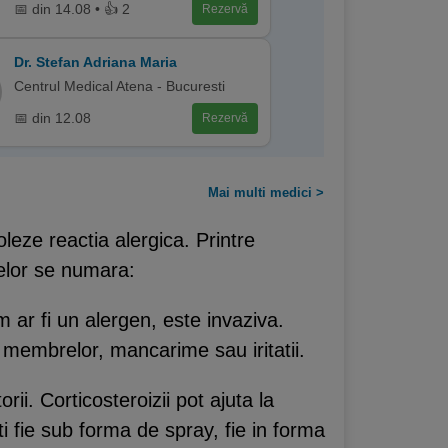
📅 din 14.08 • 👍 2
Rezervă
Dr. Stefan Adriana Maria
Centrul Medical Atena - Bucuresti
📅 din 12.08
Rezervă
Mai multi medici >
eze reactia alergica. Printre
elor se numara:
ar fi un alergen, este invaziva.
 membrelor, mancarime sau iritatii.
ii. Corticosteroizii pot ajuta la
i fie sub forma de spray, fie in forma