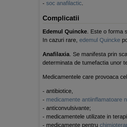
-
soc anafilactic
.
Complicatii
Edemul Quincke
. Este o forma s
In cazuri rare,
edemul Quincke
po
Anafilaxia
. Se manifesta prin sca
determinata de tumefactia unor tes
Medicamentele care provoaca cele
- antibiotice,
-
medicamente antiinflamatoare n
- anticonvulsivante;
- medicamentele utilizate in terap
- medicamente pentru
chimiotera