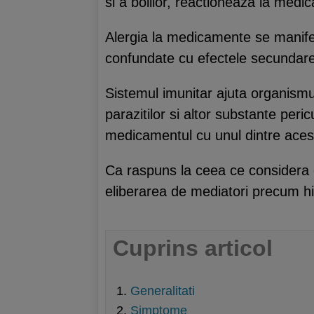
si a bolilor, reactioneaza la medic
Alergia la medicamente se manifes
confundate cu efectele secundar
Sistemul imunitar ajuta organismul
parazitilor si altor substante pe
medicamentul cu unul dintre aces
Ca raspuns la ceea ce considera c
eliberarea de mediatori precum his
Cuprins articol
Generalitati
Simptome