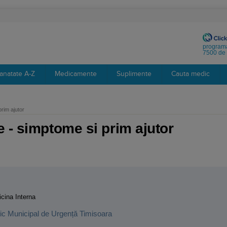
programa
7500 de 
anatate A-Z
Medicamente
Suplimente
Cauta medic
rim ajutor
 - simptome si prim ajutor
:
cina Interna
inic Municipal de Urgență Timisoara