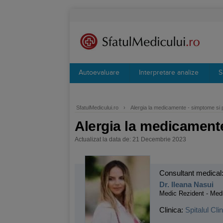
Autoevaluare
Interpretare analize
S
SfatulMedicului.ro
›
Alergia la medicamente - simptome si p
Alergia la medicamente
Actualizat la data de: 21 Decembrie 2023
Consultant medical
Dr. Ileana Nasui
Medic Rezident - Medi
Clinica:
Spitalul Cl