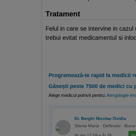
Tratament
Felul in care se intervine in cazu
trebui evitat medicamentul si inloc
Programează-te rapid la medicii r
Găsești peste 7500 de medici cu 
Alege medicul potrivit pentru:
Alergologie-im
Dr. Berghi Nicolae Ovidiu
Sfanta Maria - Delfinului - Bucur
📅 din 17.08 • 👍 35
Re