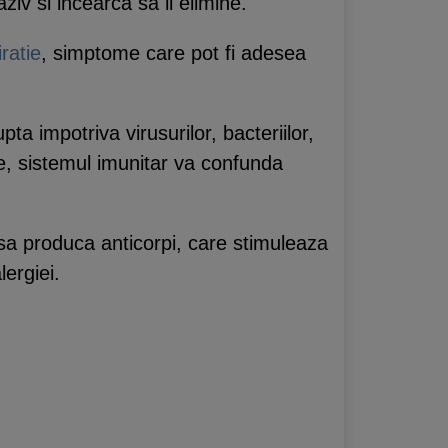
ziv si incearca sa il elimine.
iratie
, simptome care pot fi adesea
a impotriva virusurilor, bacteriilor,
te, sistemul imunitar va confunda
sa produca anticorpi, care stimuleaza
ergiei.