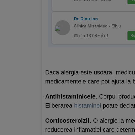
Dr. Dinu Ion
Clinica MisanMed - Sibiu
📅 din 13.08 • 👍 1
Re
Daca alergia este usoara, medicul
medicamentele care pot ajuta la 
Antihistaminicele
. Corpul produ
Eliberarea
histaminei
poate declan
Corticosteroizii
. O alergie la me
reducerea inflamatiei care determi