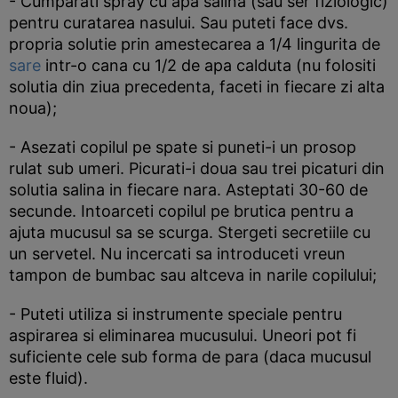
- Cumparati spray cu apa salina (sau ser fiziologic)
pentru curatarea nasului. Sau puteti face dvs.
propria solutie prin amestecarea a 1/4 lingurita de
sare
intr-o cana cu 1/2 de apa calduta (nu folositi
solutia din ziua precedenta, faceti in fiecare zi alta
noua);
- Asezati copilul pe spate si puneti-i un prosop
rulat sub umeri. Picurati-i doua sau trei picaturi din
solutia salina in fiecare nara. Asteptati 30-60 de
secunde. Intoarceti copilul pe brutica pentru a
ajuta mucusul sa se scurga. Stergeti secretiile cu
un servetel. Nu incercati sa introduceti vreun
tampon de bumbac sau altceva in narile copilului;
- Puteti utiliza si instrumente speciale pentru
aspirarea si eliminarea mucusului. Uneori pot fi
suficiente cele sub forma de para (daca mucusul
este fluid).