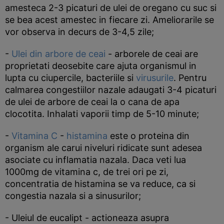
amesteca 2-3 picaturi de ulei de oregano cu suc si
se bea acest amestec in fiecare zi. Ameliorarile se
vor observa in decurs de 3-4,5 zile;
-
Ulei din arbore de ceai
- arborele de ceai are
proprietati deosebite care ajuta organismul in
lupta cu ciupercile, bacteriile si
virusurile
. Pentru
calmarea congestiilor nazale adaugati 3-4 picaturi
de ulei de arbore de ceai la o cana de apa
clocotita. Inhalati vaporii timp de 5-10 minute;
-
Vitamina C
-
histamina
este o proteina din
organism ale carui niveluri ridicate sunt adesea
asociate cu inflamatia nazala. Daca veti lua
1000mg de vitamina c, de trei ori pe zi,
concentratia de histamina se va reduce, ca si
congestia nazala si a sinusurilor;
- Uleiul de eucalipt - actioneaza asupra