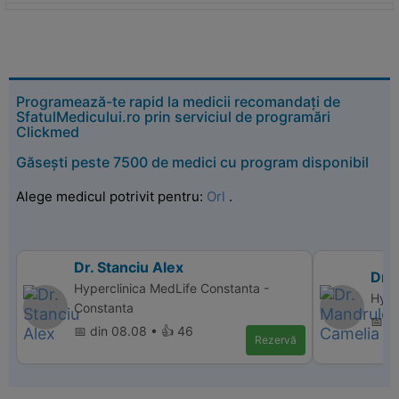
Programează-te rapid la medicii recomandați de
SfatulMedicului.ro prin serviciul de programări
Clickmed
Găsești peste 7500 de medici cu program disponibil
Alege medicul potrivit pentru:
Orl
.
Dr. Stanciu Alex
Dr.
Hyperclinica MedLife Constanta -
Hyper
Constanta
📅 d
📅 din 08.08 • 👍 46
Rezervă