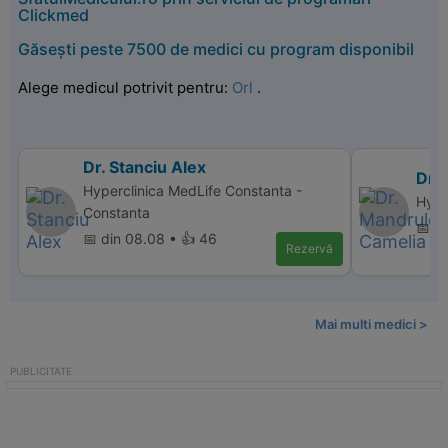
Clickmed
Găsești peste 7500 de medici cu program disponibil
Alege medicul potrivit pentru:
Orl
.
Dr. Stanciu Alex
Dr.
Hyperclinica MedLife Constanta -
Hyper
Constanta
📅 d
📅 din 08.08 • 👍 46
Rezervă
Mai multi medici >