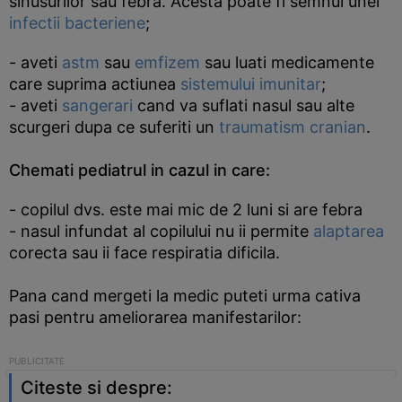
sinusurilor sau febra. Acesta poate fi semnul unei
infectii bacteriene
;
- aveti
astm
sau
emfizem
sau luati medicamente
care suprima actiunea
sistemului imunitar
;
- aveti
sangerari
cand va suflati nasul sau alte
scurgeri dupa ce suferiti un
traumatism cranian
.
Chemati pediatrul in cazul in care:
- copilul dvs. este mai mic de 2 luni si are febra
- nasul infundat al copilului nu ii permite
alaptarea
corecta sau ii face respiratia dificila.
Pana cand mergeti la medic puteti urma cativa
pasi pentru ameliorarea manifestarilor:
Citeste si despre: