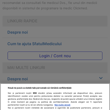
recomandat sa consultati fie medicul Dvs., fie unul din medicii
disponibili in sistemul de programare la medic Clickmed.
LINKURI RAPIDE
Despre noi
Cum te ajuta SfatulMedicului
Login / Cont nou
MAI MULTE LINKURI
Despre noi
Nouă ne pasă ca datele tale personale să rămână confidențiale
Legal
Noi și partenerii noștri
959
stocăm și/sau accesăm informații pe dispozitivul dvs., precum
identificatorii cookie unici pentru prelucrarea datelor cu caracter personal. Puteți accepta sau
gestiona preferințele dvs. făcând clic mai jos, respectiv vă puteți opune utilizării unui interes legitim
Drepturile consumatorului
în orice moment pe pagina cu politica de confidențialitate. Aceste alegeri vor fi raportate
partenerilor noștri și nu vă vor afecta navigarea.
Mai multe detalii
Noi si partenerii nostri (retelele de socializare si agentiile de publicitate partenere, precum si