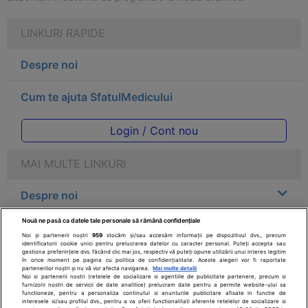
LINKURI RAPIDE
Despre noi
Cum te ajuta SfatulMedicului
Login / Cont nou
MAI MULTE LINKURI
Despre noi
Nouă ne pasă ca datele tale personale să rămână confidențiale
Legal
Noi și partenerii noștri
959
stocăm și/sau accesăm informații pe dispozitivul dvs., precum
identificatorii cookie unici pentru prelucrarea datelor cu caracter personal. Puteți accepta sau
gestiona preferințele dvs. făcând clic mai jos, respectiv vă puteți opune utilizării unui interes legitim
Drepturile consumatorului
în orice moment pe pagina cu politica de confidențialitate. Aceste alegeri vor fi raportate
partenerilor noștri și nu vă vor afecta navigarea.
Mai multe detalii
Noi si partenerii nostri (retelele de socializare si agentiile de publicitate partenere, precum si
furnizorii nostri de servicii de date analitice) prelucram date pentru a permite website-ului sa
Parteneri
functioneze, pentru a personaliza continutul si anunturile publicitare afisate in functie de
interesele si/sau profilul dvs., pentru a va oferi functionalitati aferente retelelor de socializare si