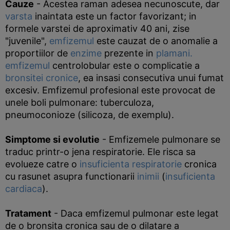
Cauze
- Acestea raman adesea necunoscute, dar
varsta
inaintata este un factor favorizant; in
formele varstei de aproximativ 40 ani, zise
"juvenile",
emfizemul
este cauzat de o anomalie a
proportiilor de
enzime
prezente in
plamani.
emfizemul
centrolobular este o complicatie a
bronsitei cronice
, ea insasi consecutiva unui fumat
excesiv. Emfizemul profesional este provocat de
unele boli pulmonare: tuberculoza,
pneumoconioze (silicoza, de exemplu).
Simptome si evolutie
- Emfizemele pulmonare se
traduc printr-o jena respiratorie. Ele risca sa
evolueze catre o
insuficienta respiratorie
cronica
cu rasunet asupra functionarii
inimii
(
insuficienta
cardiaca
).
Tratament
- Daca emfizemul pulmonar este legat
de o bronsita cronica sau de o dilatare a