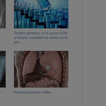
Testare genetica: ce iti spune ADN-
ul despre sanatatea ta inainte sa fie
pre ...
 -
Nodulul pulmonar solitar