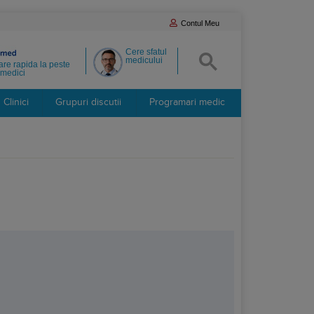
Contul Meu
Cere sfatul
medicului
re rapida la peste
medici
Clinici
Grupuri discutii
Programari medic