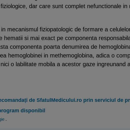
iziologice, dar care sunt complet nefunctionale in 
a in mecanismul fiziopatologic de formare a celulelor
pe hematii si mai exact pe componenta responsabila
ceasta componenta poarta denumirea de hemoglobi
rea hemoglobinei in methemoglobina, adica o comp
ici o labilitate mobila a acestor gaze ingreunand a
ecomandați de SfatulMedicului.ro prin serviciul de 
program disponibil
gie
.