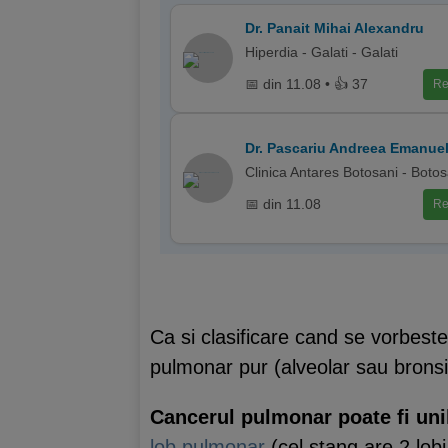
Dr. Panait Mihai Alexandru
Hiperdia - Galati - Galati
📅 din 11.08 • 👍 37
Re
Dr. Pascariu Andreea Emanue
Clinica Antares Botosani - Botos
📅 din 11.08
Re
Ca si clasificare cand se vorbes
pulmonar pur (alveolar sau bronsi
Cancerul pulmonar poate fi unil
lob pulmonar
(cel stang are 2 lobi