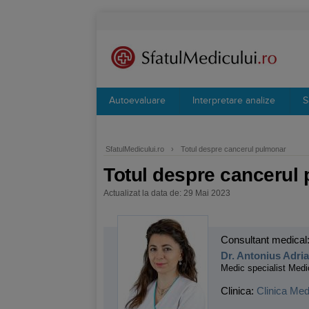
Autoevaluare
Interpretare analize
S
SfatulMedicului.ro
›
Totul despre cancerul pulmonar
Totul despre cancerul
Actualizat la data de: 29 Mai 2023
Consultant medical
Dr. Antonius Adri
Medic specialist Medi
Clinica:
Clinica Med