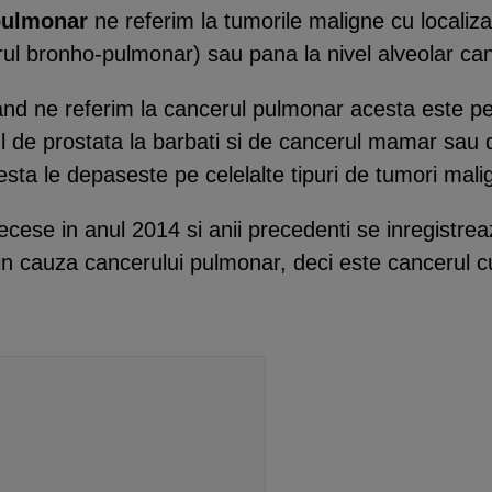
pulmonar
ne referim la tumorile maligne cu localizar
erul bronho-pulmonar) sau pana la nivel alveolar ca
nd ne referim la cancerul pulmonar acesta este pe l
ul de prostata la barbati si de cancerul mamar sau 
ta le depaseste pe celelalte tipuri de tumori mali
decese in anul 2014 si anii precedenti se inregistr
n cauza cancerului pulmonar, deci este cancerul c