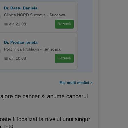
Dr. Baetu Daniela
Clinica NORD Suceava - Suceava
📅 din 21.08
Rezervă
Dr. Prodan Ionela
Policlinica Profilaxis - Timisoara
📅 din 10.08
Rezervă
Mai multi medici >
majore de cancer si anume cancerul
ate fi localizat la nivelul unui singur
i lobi.