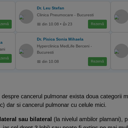
Dr. Leu Stefan
Clinica Pneumocare - Bucuresti
📅 din 10.08 • 👍 23
zervă
Rezervă
Dr. Pisica Sonia Mihaela
la
Hyperclinica MedLife Berceni -
ani
Bucuresti
zervă
📅 din 10.08
Rezervă
te despre cancerul pulmonar exista doua categorii 
c) dar si cancerul pulmonar cu celule mici.
ateral sau bilateral
(la nivelul ambilor plamani), po
, iar cel drept 3 lobi) sau poate fi extins pe mai mult