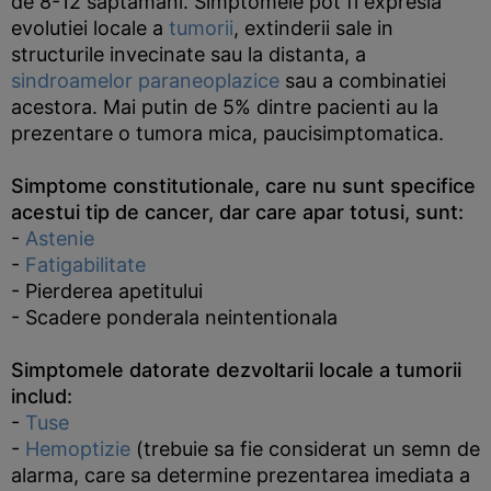
de 8-12 saptamani. Simptomele pot fi expresia
evolutiei locale a
tumorii
, extinderii sale in
structurile invecinate sau la distanta, a
sindroamelor paraneoplazice
sau a combinatiei
acestora. Mai putin de 5% dintre pacienti au la
prezentare o tumora mica, paucisimptomatica.
Simptome constitutionale, care nu sunt specifice
acestui tip de cancer, dar care apar totusi, sunt:
-
Astenie
-
Fatigabilitate
- Pierderea apetitului
- Scadere ponderala neintentionala
S
imptomele datorate dezvoltarii locale a tumorii
includ:
-
Tuse
-
Hemoptizie
(trebuie sa fie considerat un semn de
alarma, care sa determine prezentarea imediata a