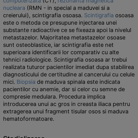
computerizata
(CT),
rezonanta magnetica
nucleara
(RMN - in special a maduvei si a
creierului), scintigrafia osoasa.
Scintigrafia
osoasa
este o metoda ce presupune injectarea unei
substante radioactive ce se fixeaza apoi la nivelul
metastazelor. Majoritatea metastazelor osoase
sunt osteoblastice, iar scintigrafia este net
superioara identificarii lor comparativ cu alte
tehnici radiologice. Scintigrafia osoasa ar trebui
realizata tuturor pacientilor imediat dupa stabilirea
diagnosticului de certitudine al cancerului cu celule
mici.
Biopsia
de maduva spinala este indicata
pacientilor cu anemie, dar si celor cu semne de
compresie medulara. Procedura implica
introducerea unui ac gros in creasta iliaca pentru
extragerea unui fragment tisular osos si maduva
hematoformatoare.