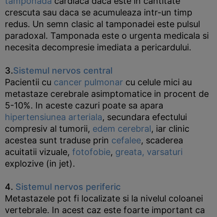
tamponada
cardiaca daca este in cantitate
crescuta sau daca se acumuleaza intr-un timp
redus. Un semn clasic al tamponadei este pulsul
paradoxal. Tamponada este o urgenta medicala si
necesita decompresie imediata a pericardului.
3.
Sistemul nervos central
Pacientii cu
cancer pulmonar
cu celule mici au
metastaze cerebrale asimptomatice in procent de
5-10%. In aceste cazuri poate sa apara
hipertensiunea arteriala
, secundara efectului
compresiv al tumorii,
edem cerebral
, iar clinic
acestea sunt traduse prin
cefalee
, scaderea
acuitatii vizuale,
fotofobie
,
greata, varsaturi
explozive (in jet).
4.
Sistemul nervos periferic
Metastazele pot fi localizate si la nivelul coloanei
vertebrale. In acest caz este foarte important ca