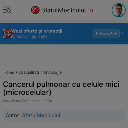
Vezi oferte și promoții
×
▶ GooglePlay
Direct din aplicație
›
›
Home
Specialitati
Oncologie
Cancerul pulmonar cu celule mici
(microcelular)
Actualizat: 23 Octombrie 2009
Autor:
SfatulMedicului