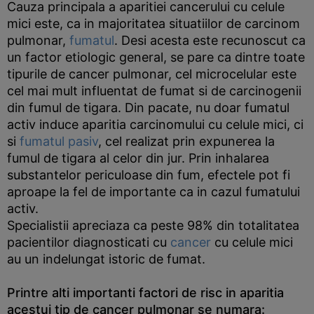
Cauza principala a aparitiei cancerului cu celule
mici este, ca in majoritatea situatiilor de carcinom
pulmonar,
fumatul
. Desi acesta este recunoscut ca
un factor etiologic general, se pare ca dintre toate
tipurile de cancer pulmonar, cel microcelular este
cel mai mult influentat de fumat si de carcinogenii
din fumul de tigara. Din pacate, nu doar fumatul
activ induce aparitia carcinomului cu celule mici, ci
si
fumatul pasiv
, cel realizat prin expunerea la
fumul de tigara al celor din jur. Prin inhalarea
substantelor periculoase din fum, efectele pot fi
aproape la fel de importante ca in cazul fumatului
activ.
Specialistii apreciaza ca peste 98% din totalitatea
pacientilor diagnosticati cu
cancer
cu celule mici
au un indelungat istoric de fumat.
Printre alti importanti factori de risc in aparitia
acestui tip de cancer pulmonar se numara: