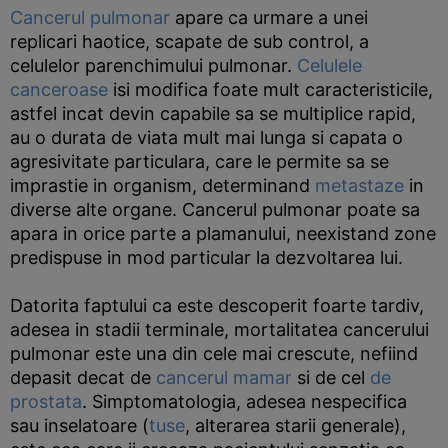
Cancerul pulmonar
apare ca urmare a unei
replicari haotice, scapate de sub control, a
celulelor parenchimului pulmonar.
Celulele
canceroase
isi modifica foate mult caracteristicile,
astfel incat devin capabile sa se multiplice rapid,
au o durata de viata mult mai lunga si capata o
agresivitate particulara, care le permite sa se
imprastie in organism, determinand
metastaze
in
diverse alte organe. Cancerul pulmonar poate sa
apara in orice parte a plamanului, neexistand zone
predispuse in mod particular la dezvoltarea lui.
Datorita faptului ca este descoperit foarte tardiv,
adesea in stadii terminale, mortalitatea cancerului
pulmonar este una din cele mai crescute, nefiind
depasit decat de
cancerul mamar
si de cel
de
prostata
. Simptomatologia, adesea nespecifica
sau inselatoare (
tuse
, alterarea starii generale),