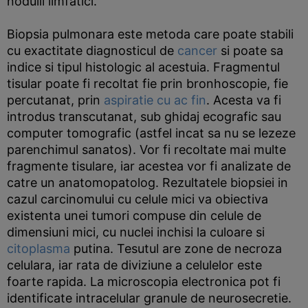
nodulii limfatici.
Biopsia pulmonara este metoda care poate stabili
cu exactitate diagnosticul de
cancer
si poate sa
indice si tipul histologic al acestuia. Fragmentul
tisular poate fi recoltat fie prin bronhoscopie, fie
percutanat, prin
aspiratie cu ac fin
. Acesta va fi
introdus transcutanat, sub ghidaj ecografic sau
computer tomografic (astfel incat sa nu se lezeze
parenchimul sanatos). Vor fi recoltate mai multe
fragmente tisulare, iar acestea vor fi analizate de
catre un anatomopatolog. Rezultatele biopsiei in
cazul carcinomului cu celule mici va obiectiva
existenta unei tumori compuse din celule de
dimensiuni mici, cu nuclei inchisi la culoare si
citoplasma
putina. Tesutul are zone de necroza
celulara, iar rata de diviziune a celulelor este
foarte rapida. La microscopia electronica pot fi
identificate intracelular granule de neurosecretie.