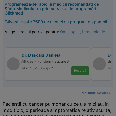
Programează-te rapid la medicii recomandați de
SfatulMedicului.ro prin serviciul de programări
Clickmed
Găsești peste 7500 de medici cu program disponibil
Alege medicul potrivit pentru:
Oncologie
,
Hematologie
.
Dr. Dascalu Daniela
Dr.
Affidea - Fundeni - Bucuresti
Spit
📅 din 07.08 • 👍 2
📅 d
Rezervă
Mai multi medici >
Pacientii cu cancer pulmonar cu celule mici au, in
mod tipic, o perioada simptomatica relativ scurta,