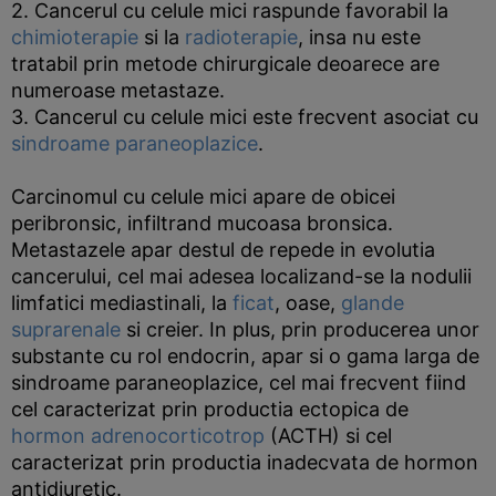
2. Cancerul cu celule mici raspunde favorabil la
chimioterapie
si la
radioterapie
, insa nu este
tratabil prin metode chirurgicale deoarece are
numeroase metastaze.
3. Cancerul cu celule mici este frecvent asociat cu
sindroame paraneoplazice
.
Carcinomul cu celule mici apare de obicei
peribronsic, infiltrand mucoasa bronsica.
Metastazele apar destul de repede in evolutia
cancerului, cel mai adesea localizand-se la nodulii
limfatici mediastinali, la
ficat
, oase,
glande
suprarenale
si creier. In plus, prin producerea unor
substante cu rol endocrin, apar si o gama larga de
sindroame paraneoplazice, cel mai frecvent fiind
cel caracterizat prin productia ectopica de
hormon adrenocorticotrop
(ACTH) si cel
caracterizat prin productia inadecvata de hormon
antidiuretic.