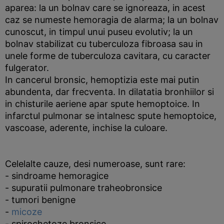
aparea: la un bolnav care se ignoreaza, in acest
caz se numeste hemoragia de alarma; la un bolnav
cunoscut, in timpul unui puseu evolutiv; la un
bolnav stabilizat cu tuberculoza fibroasa sau in
unele forme de tuberculoza cavitara, cu caracter
fulgerator.
In cancerul bronsic, hemoptizia este mai putin
abundenta, dar frecventa. In dilatatia bronhiilor si
in chisturile aeriene apar spute hemoptoice. In
infarctul pulmonar se intalnesc spute hemoptoice,
vascoase, aderente, inchise la culoare.
Celelalte cauze, desi numeroase, sunt rare:
- sindroame hemoragice
- supuratii pulmonare traheobronsice
- tumori benigne
-
micoze
- spirochetoze bronsice