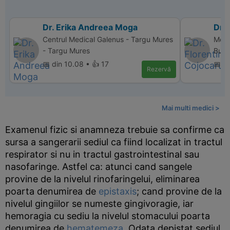
Dr. Erika Andreea Moga
Dr. 
Centrul Medical Galenus - Targu Mures
Memo
- Targu Mures
Bucu
📅 din 10.08 • 👍 17
📅 d
Rezervă
Mai multi medici >
Examenul fizic si anamneza trebuie sa confirme ca
sursa a sangerarii sediul ca fiind localizat in tractul
respirator si nu in tractul gastrointestinal sau
nasofaringe. Astfel ca: atunci cand sangele
provine de la nivelul rinofaringelui, eliminarea
poarta denumirea de
epistaxis
; cand provine de la
nivelul gingiilor se numeste gingivoragie, iar
hemoragia cu sediu la nivelul stomacului poarta
denumirea de
hematemeza
. Odata depistat sediul