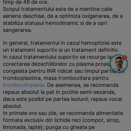
timp de 48 de ore.
Scopul tratamentului este de a mentine caile
aeriene deschise, de a optimiza oxigenarea, de a
stabiliza statusul hemodinamic si de a opri
sangerarea.
In general, tratamentul in cazul hemoptiziei este
un tratament suportiv si un tratament definitiv.
In cazul tratamentului suportiv se recurge la:
?
corectarea dezechilibrelor cu plasma proaspata
congelata pentru INR ridicat sau timpul partial de
tromboplastina, masa trombocitara pentru
trombocitopenie
. De asemenea, se recomanda
repaus absolut la pat in pozitie semi-sezanda,
daca este posibil pe partea leziunii; repaus vocal
absolut.
In primele ore sau zile, se recomanda alimentatie
formata exclusiv din lichide reci (compot, sirop,
limonada, lapte); punga cu gheata pe