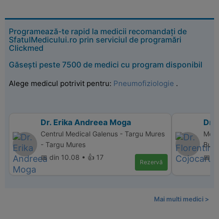
Programează-te rapid la medicii recomandați de
SfatulMedicului.ro prin serviciul de programări
Clickmed
Găsești peste 7500 de medici cu program disponibil
Alege medicul potrivit pentru:
Pneumofiziologie
.
Dr. Erika Andreea Moga
Dr. 
Centrul Medical Galenus - Targu Mures
Memo
- Targu Mures
Bucu
📅 din 10.08 • 👍 17
📅 d
Rezervă
Mai multi medici >