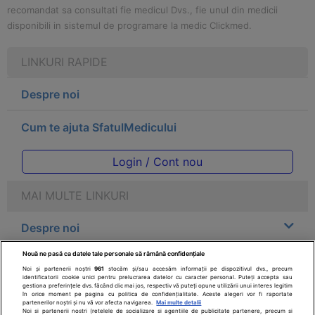
recomandat sa consultati fie medicul Dvs., fie unul din medicii
disponibili in sistemul de programare la medic Clickmed.
LINKURI RAPIDE
Despre noi
Cum te ajuta SfatulMedicului
Login / Cont nou
MAI MULTE LINKURI
Despre noi
Nouă ne pasă ca datele tale personale să rămână confidențiale
Legal
Noi și partenerii noștri
961
stocăm și/sau accesăm informații pe dispozitivul dvs., precum
identificatorii cookie unici pentru prelucrarea datelor cu caracter personal. Puteți accepta sau
gestiona preferințele dvs. făcând clic mai jos, respectiv vă puteți opune utilizării unui interes legitim
Drepturile consumatorului
în orice moment pe pagina cu politica de confidențialitate. Aceste alegeri vor fi raportate
partenerilor noștri și nu vă vor afecta navigarea.
Mai multe detalii
Noi si partenerii nostri (retelele de socializare si agentiile de publicitate partenere, precum si