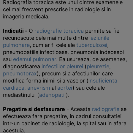
Radiografia toracica este unul dintre examenele
cel mai frecvent prescrise in radiologie si in
imageria medicala.
Indicatii
-
O
radiografie toracica
permite sa fie
recunoscute cele mai multe dintre
leziunile
pulmonare
, cum ar fi cele ale
tuberculozei
,
pneumopatiile infectioase, pneumonia indeosebi
sau
edemul pulmonar.
Ea usureaza, de asemenea,
diagnosticarea
infectiilor
pleurei
(
pleurezie
,
pneumotorax
), precum si a afectiunilor care
modifica forma inimii si a vaselor (
insuficienta
cardiaca,
anevrism
al
aortei
) sau cele ale
mediastinului (
adenopatii
).
Pregatire si desfasurare
- Aceasta
radiografie
se
efectueaza fara pregatire, in cadrul consultatiei
intr-un cabinet de radiologie, la spital sau in afara
acestuia.