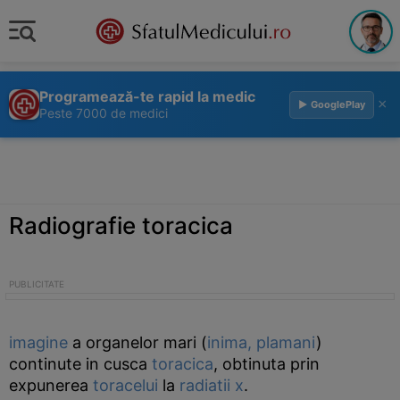
Programează-te rapid la medic
×
▶ GooglePlay
Peste 7000 de medici
Radiografie toracica
imagine
a organelor mari (
inima,
plamani
)
continute in cusca
toracica
, obtinuta prin
expunerea
toracelui
la
radiatii x
.