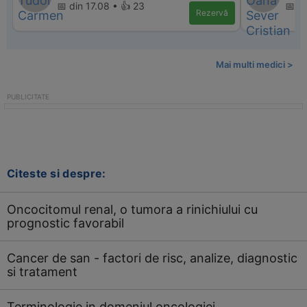
📅 din 17.08 • 👍 23
📅 d
Rezervă
Mai multi medici >
Citeste si despre:
Oncocitomul renal, o tumora a rinichiului cu
prognostic favorabil
Cancer de san - factori de risc, analize, diagnostic
si tratament
Terminologie in domeniul oncologiei