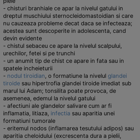
piele
- chisturi branhiale ce apar la nivelul gatului in
dreptul muschiului sternocleidomastoidian si care
nu cauzeaza probleme decat daca se infecteaza;
acestea sunt descoperite in adolescenta, cand
devin evidente
- chistul sebaceu ce apare la nivelul scalpului,
urechilor, fetei si pe trunchi
- un anumit tip de chist ce apare in fata sau in
spatele incheieturii
-
nodul tiroidian
, o formatiune la nivelul
glandei
tiroide
sau hipertrofia glandei tiroide imediat sub
marul lui Adam; tonsilita poate provoca, de
asemenea, edemul la nivelul gatului
- afectiuni ale glandelor salivare cum ar fi
inflamatia, litiaza,
infectia
sau aparitia unei
formatiuni tumorale
- eritemul nodos (inflamarea tesutului adipos) sau
aparitia cheloidului (excrescenta dura a pielii,