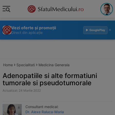
Vezi oferte și promoții
×
▶ GooglePlay
Direct din aplicație
›
›
Home
Specialitati
Medicina Generala
Adenopatiile si alte formatiuni
tumorale si pseudotumorale
Actualizat: 24 Martie 2022
Consultant medical:
Dr. Alexe Raluca-Maria