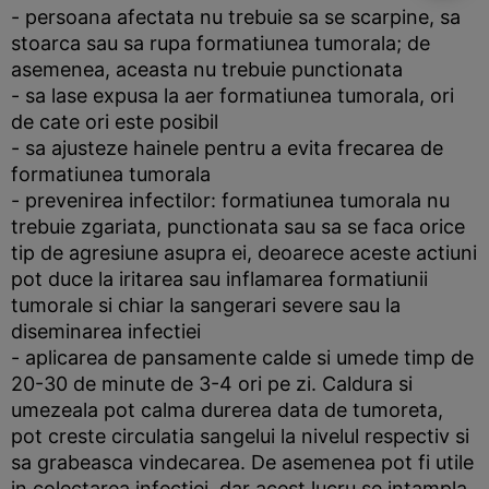
- persoana afectata nu trebuie sa se scarpine, sa
stoarca sau sa rupa formatiunea tumorala; de
asemenea, aceasta nu trebuie punctionata
- sa lase expusa la aer formatiunea tumorala, ori
de cate ori este posibil
- sa ajusteze hainele pentru a evita frecarea de
formatiunea tumorala
- prevenirea infectilor: formatiunea tumorala nu
trebuie zgariata, punctionata sau sa se faca orice
tip de agresiune asupra ei, deoarece aceste actiuni
pot duce la iritarea sau inflamarea formatiunii
tumorale si chiar la sangerari severe sau la
diseminarea infectiei
- aplicarea de pansamente calde si umede timp de
20-30 de minute de 3-4 ori pe zi. Caldura si
umezeala pot calma durerea data de tumoreta,
pot creste circulatia sangelui la nivelul respectiv si
sa grabeasca vindecarea. De asemenea pot fi utile
in colectarea infectiei, dar acest lucru se intampla