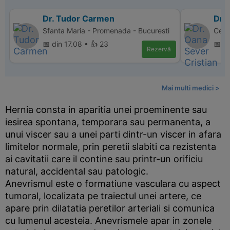
Dr. Tudor Carmen
Dr. 
Sfanta Maria - Promenada - Bucuresti
Cent
📅 din 17.08 • 👍 23
📅 d
Rezervă
Mai multi medici >
Hernia consta in aparitia unei proeminente sau
iesirea spontana, temporara sau permanenta, a
unui viscer sau a unei parti dintr-un viscer in afara
limitelor normale, prin peretii slabiti ca rezistenta
ai cavitatii care il contine sau printr-un orificiu
natural, accidental sau patologic.
Anevrismul este o formatiune vasculara cu aspect
tumoral, localizata pe traiectul unei artere, ce
apare prin dilatatia peretilor arteriali si comunica
cu lumenul acesteia. Anevrismele apar in zonele