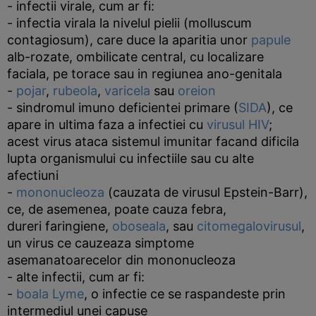
- infectii virale, cum ar fi:
- infectia virala la nivelul pielii (molluscum
contagiosum), care duce la aparitia unor
papule
alb-rozate, ombilicate central, cu localizare
faciala, pe torace sau in regiunea ano-genitala
-
pojar
,
rubeola
,
varicela
sau
oreion
- sindromul imuno deficientei primare (
SIDA
), ce
apare in ultima faza a infectiei cu
virusul HIV
;
acest virus ataca sistemul imunitar facand dificila
lupta organismului cu infectiile sau cu alte
afectiuni
-
mononucleoza
(cauzata de virusul Epstein-Barr),
ce, de asemenea, poate cauza febra,
dureri faringiene,
oboseala
, sau
citomegalovirusul
,
un virus ce cauzeaza simptome
asemanatoarecelor din mononucleoza
- alte infectii, cum ar fi:
-
boala Lyme
, o infectie ce se raspandeste prin
intermediul unei capuse