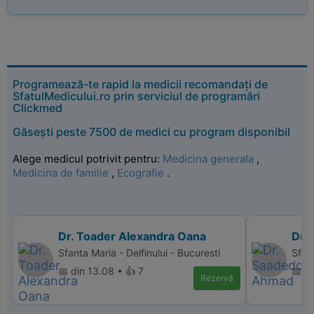
Programează-te rapid la medicii recomandați de
SfatulMedicului.ro prin serviciul de programări
Clickmed
Găsești peste 7500 de medici cu program disponibil
Alege medicul potrivit pentru:
Medicina generala
,
Medicina de familie
,
Ecografie
.
Dr. Toader Alexandra Oana
Dr.
Sfanta Maria - Delfinului - Bucuresti
Sfan
📅 din 13.08 • 👍 7
📅 di
Rezervă