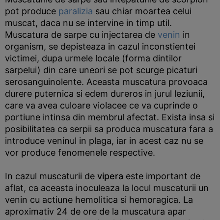
pot produce
paralizia
sau chiar moartea celui
muscat, daca nu se intervine in timp util.
Muscatura de sarpe cu injectarea de
venin
in
organism, se depisteaza in cazul inconstientei
victimei, dupa urmele locale (forma dintilor
sarpelui) din care uneori se pot scurge picaturi
serosanguinolente. Aceasta muscatura provoaca
durere puternica si edem dureros in jurul leziunii,
care va avea culoare violacee ce va cuprinde o
portiune intinsa din membrul afectat. Exista insa si
posibilitatea ca serpii sa produca muscatura fara a
introduce veninul in plaga, iar in acest caz nu se
vor produce fenomenele respective.
In cazul muscaturii de
vipera
este important de
aflat, ca aceasta inoculeaza la locul muscaturii un
venin cu actiune hemolitica si hemoragica. La
aproximativ 24 de ore de la muscatura apar