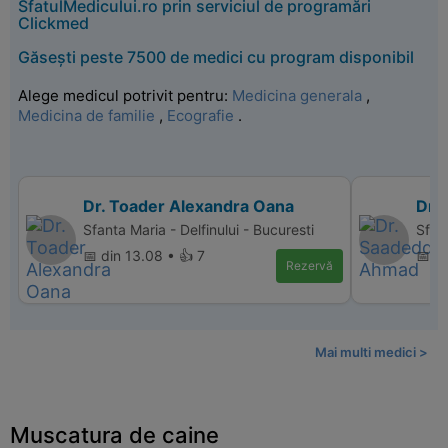
SfatulMedicului.ro prin serviciul de programări
Clickmed
Găsești peste 7500 de medici cu program disponibil
Alege medicul potrivit pentru:
Medicina generala
,
Medicina de familie
,
Ecografie
.
Dr. Toader Alexandra Oana
Dr.
Sfanta Maria - Delfinului - Bucuresti
Sfan
📅 din 13.08 • 👍 7
📅 di
Rezervă
Mai multi medici >
Muscatura de caine