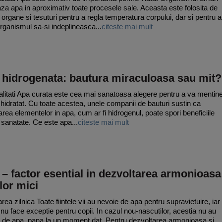
eaza apa in aproximativ toate procesele sale. Aceasta este folosita de
, organe si tesuturi pentru a regla temperatura corpului, dar si pentru a
organismul sa-si indeplineasca...
citeste mai mult
 hidrogenata: bautura miraculoasa sau mit?
litati Apa curata este cea mai sanatoasa alegere pentru a va mentin
 hidratat. Cu toate acestea, unele companii de bauturi sustin ca
rea elementelor in apa, cum ar fi hidrogenul, poate spori beneficiile
 sanatate. Ce este apa...
citeste mai mult
– factor esential in dezvoltarea armonioasa
lor mici
rea zilnica Toate fiintele vii au nevoie de apa pentru supravietuire, iar
 nu face exceptie pentru copii. In cazul nou-nascutilor, acestia nu au
 de apa, pana la un moment dat. Pentru dezvoltarea armonioasa si