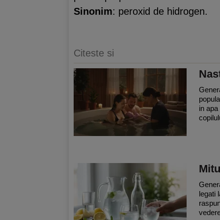
Sinonim
: peroxid de hidrogen.
Citeste si
Nast
Genera
popula
in apa
copilul
Mitu
Genera
legati
raspun
vedere 