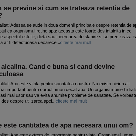
se previne si cum se trateaza retentia de
?
litati Adesea se aude in doua domenii principale despre retentia de a
ptul ca organismul retine apa: aceasta este foarte des intalnita in ce
te aspectul estetic, dieta sau incercarea de slabire si se precizeaza c
a ar fi defectuoasa deoarece...
citeste mai mult
alcalina. Cand e buna si cand devine
iculoasa
litati Apa este vitala pentru sanatatea noastra. Nu exista niciun alt
 mai important pentru corpul uman decat apa. Un organism bine hidrat
asi mai usor sau va evita anumite probleme de sanatate. Se vorbest
 des despre utilizarea apei...
citeste mai mult
 este cantitatea de apa necesara unui om?
litati Apa este extrem de importanta pentru viata. Organismul uman