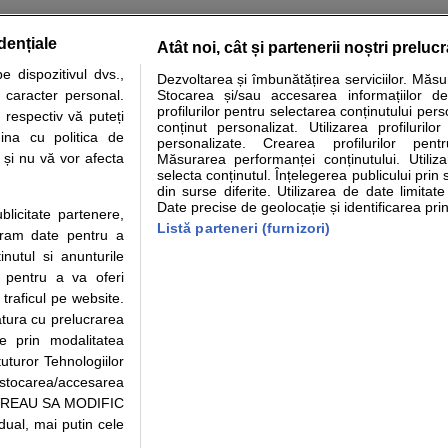
dențiale
Atât noi, cât și partenerii noștri preluc
tare analize
Specialitati medicale
Boli si afectiuni
Calculatoare
 dispozitivul dvs.,
Dezvoltarea și îmbunătățirea serviciilor. Măs
u caracter personal.
Stocarea și/sau accesarea informațiilor de
e informatii despre sanatate disponibile pe sfatulmedicului.ro au scop informativ si ed
profilurilor pentru selectarea conținutului pers
 respectiv vă puteți
analizelor medicale. Va sfatuim, ca pe langa informatia primita pe sfatulmedicului.ro s
conținut personalizat. Utilizarea profilurilor
ina cu politica de
personalizate. Crearea profilurilor pentr
ul de programari la medic Clickmed.
i și nu vă vor afecta
Măsurarea performanței conținutului. Utiliz
selecta conținutul. Înțelegerea publicului prin 
din surse diferite. Utilizarea de date limitat
Drepturile consumatorului
Parteneri
Pen
Date precise de geolocație și identificarea prin
ublicitate partenere,
Protectia consumatorilor -
Inscriere clinica
Cli
Listă parteneri (furnizori)
ucram date pentru a
ANPC
Creaza cont medic
Cau
nutul si anunturile
Solutionarea Alternativa a
Int
., pentru a va oferi
Litigiilor
Vid
 traficul pe website.
Parte din Grupul
Info consumator: 0800.080.999
Cli
atura cu prelucrarea
Formulare europene - CNAS
me
te prin modalitatea
Ministerul Sanatatii - ANMDM
uturor Tehnologiilor
a stocarea/accesarea
pe “VREAU SA MODIFIC
ual, mai putin cele
95/2018, cu sediul in Bucuresti, Bulevardul Pierre de Coubertin, Office Building,