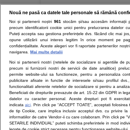
Nouă ne pasă ca datele tale personale să rămână confi
Resurse:
Autoevaluare simptome
Interpre
Noi și partenerii noștri
961
stocăm și/sau accesăm informații pe
precum identificatorii cookie unici pentru prelucrarea datelor c
Opiniile avizate ale medicilor, sfaturile si orice alt
Puteți accepta sau gestiona preferințele dvs. făcând clic mai jos,
nici diagnosticul stabilit in urma investigatiilor si 
opune utilizării unui interes legitim în orice moment pe pag
ii punem la dispozitie pentru programare in sistem
confidențialitate. Aceste alegeri vor fi raportate partenerilor noștr
navigarea.
Mai multe detalii
Despre noi
Legal
Noi si partenerii nostri (retelele de socializare si agentiile de p
Despre noi
Termeni si conditii
precum si furnizorii nostri de servicii de date analitice) prel
Contact
Politica de
permite website-ului sa functioneze, pentru a personaliza conti
Intrebari frecvente
confidentialitate
publicitare afisate in functie de interesele si/sau profilul dvs
Consultanti
Politica de cookie
functionalitati aferente retelelor de socializare si pentru a analiza
medicali
Modifica Setarile Cookie
Beneficiati de drepturile prevazute de art. 15-22 din GDPR in leg
datelor cu caracter personal. Aceste drepturi pot fi exercita
indicata
. Prin click pe “ACCEPT TOATE”, acceptati folosirea t
aici
de tip Cookie, care implica inclusiv acceptul dvs. cu privire l
© Copyright © 2005 - 2026
informatiilor de catre Vendor-ii cu care colaboram. Prin click 
SETARILE INDIVIDUAL” puteti schimba preferintele in mod individ
SFATUL MEDICULUI.ro S.A, CUI: RO 38847631, J40/19
legate de cookie strict necesare pentru functionarea website-ului.