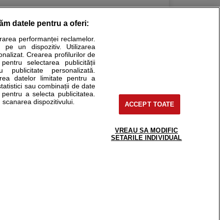
răm datele pentru a oferi:
Stiri medicale
urarea performanței reclamelor.
 pe un dispozitiv. Utilizarea
ucational. Ele nu pot substitui consultul medical direct si
onalizat. Crearea profilurilor de
a consultati fie medicul Dvs., fie unul dintre medicii pe care
 pentru selectarea publicității
u publicitate personalizată.
area datelor limitate pentru a
statistici sau combinații de date
e pentru a selecta publicitatea.
tru pacient
 scanarea dispozitivului.
ACCEPT TOATE
nici si cabinete
ta medic
reaba un medic
VREAU SA MODIFIC
support@sfatulmedicului.ro
SETARILE INDIVIDUAL
eoConsult
0374 109 268
ckmed - programari
dic
 Spatiul E6-11, etaj 6, sector 2, cod 021901