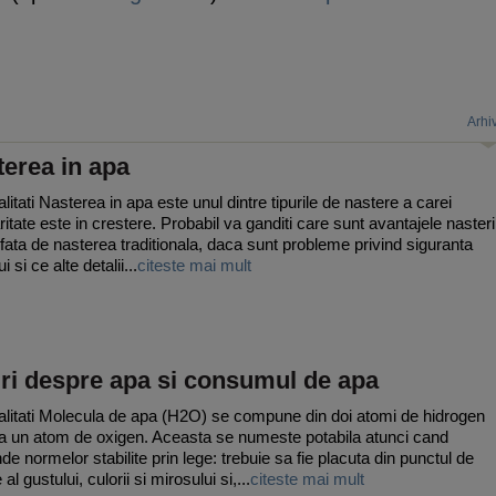
Arhi
erea in apa
litati Nasterea in apa este unul dintre tipurile de nastere a carei
ritate este in crestere. Probabil va ganditi care sunt avantajele nasteri
 fata de nasterea traditionala, daca sunt probleme privind siguranta
ui si ce alte detalii...
citeste mai mult
ri despre apa si consumul de apa
litati Molecula de apa (H2O) se compune din doi atomi de hidrogen
 la un atom de oxigen. Aceasta se numeste potabila atunci cand
de normelor stabilite prin lege: trebuie sa fie placuta din punctul de
al gustului, culorii si mirosului si,...
citeste mai mult