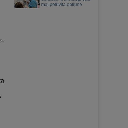
mai potrivita optiune
a,
ta
a