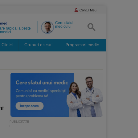
Contul Meu
Cere sfatul
medicului
re rapida la peste
medici
Clinici
Grupuri discutii
Programari medic
nt