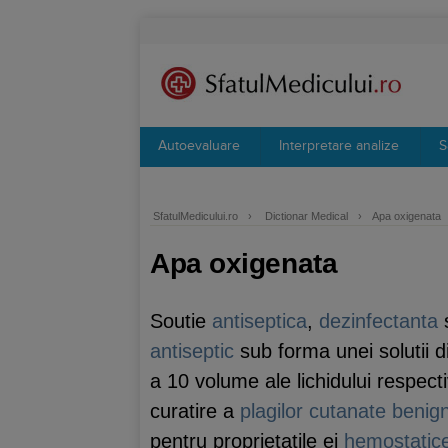
Autoevaluare
Interpretare analize
S
SfatulMedicului.ro
›
Dictionar Medical
›
Apa oxigenata
Apa oxigenata
Soutie
antiseptica
,
dezinfectanta
s
antiseptic
sub forma unei solutii d
a 10 volume ale lichidului respecti
curatire a
plagilor
cutanate
benig
pentru proprietatile ei
hemostatic