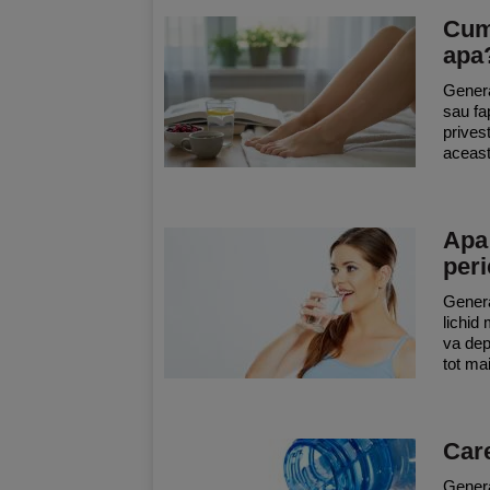
Cum 
apa
Genera
sau fa
prives
aceast
Apa 
per
Genera
lichid
va dep
tot mai
Care
Genera