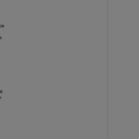
pa
a
at
e