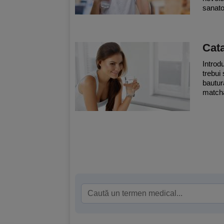
sanato
Cata
Introd
trebui
bautur
matcha,