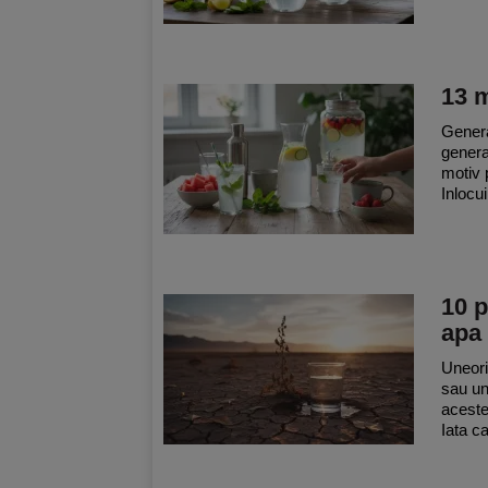
13 
Genera
genera
motiv 
Inlocui
10 p
apa
Uneori
sau un
aceste
Iata c