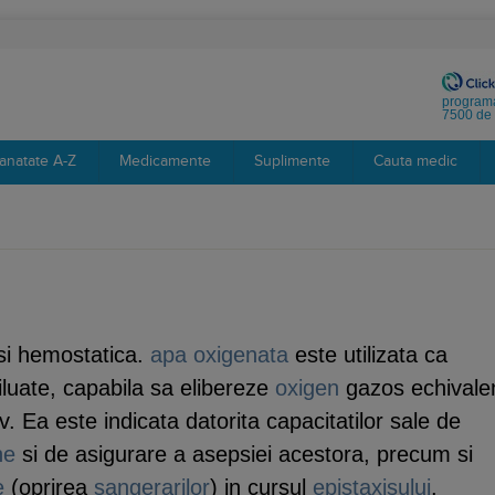
programa
7500 de 
anatate A-Z
Medicamente
Suplimente
Cauta medic
i hemostatica.
apa oxigenata
este utilizata ca
iluate, capabila sa elibereze
oxigen
gazos echivale
v. Ea este indicata datorita capacitatilor sale de
ne
si de asigurare a asepsiei acestora, precum si
e
(oprirea
sangerarilor
) in cursul
epistaxisului
.