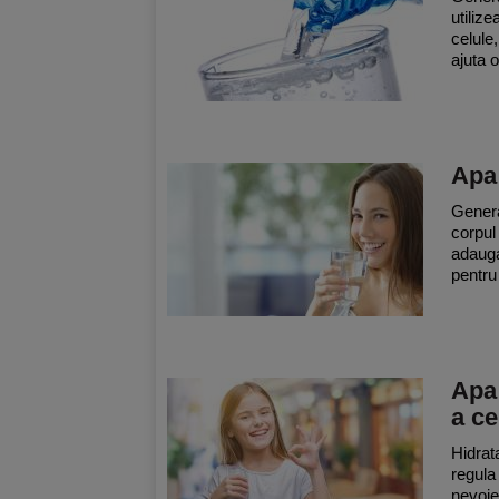
utiliz
celule
ajuta 
Apa
Genera
corpul
adauga
pentru
Apa 
a ce
Hidrata
regula
nevoie