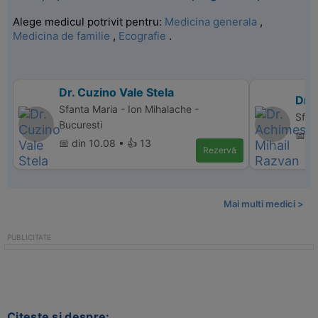
Alege medicul potrivit pentru:
Medicina generala
,
Medicina de familie
,
Ecografie
.
Dr. Cuzino Vale Stela
Dr.
Sfanta Maria - Ion Mihalache -
Sfant
Bucuresti
📅 d
📅 din 10.08 • 👍 13
Rezervă
Mai multi medici >
Citeste si despre: