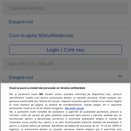
LINKURI RAPIDE
Despre noi
Cum te ajuta SfatulMedicului
Login / Cont nou
MAI MULTE LINKURI
Despre noi
Nouă ne pasă ca datele tale personale să rămână confidențiale
Legal
Noi și partenerii noștri
961
stocăm și/sau accesăm informații pe dispozitivul dvs., precum
identificatorii cookie unici pentru prelucrarea datelor cu caracter personal. Puteți accepta sau
gestiona preferințele dvs. făcând clic mai jos, respectiv vă puteți opune utilizării unui interes legitim
Drepturile consumatorului
în orice moment pe pagina cu politica de confidențialitate. Aceste alegeri vor fi raportate
partenerilor noștri și nu vă vor afecta navigarea.
Mai multe detalii
Noi si partenerii nostri (retelele de socializare si agentiile de publicitate partenere, precum si
furnizorii nostri de servicii de date analitice) prelucram date pentru a permite website-ului sa
Parteneri
functioneze, pentru a personaliza continutul si anunturile publicitare afisate in functie de
interesele si/sau profilul dvs., pentru a va oferi functionalitati aferente retelelor de socializare si
pentru a analiza traficul pe website. Beneficiati de drepturile prevazute de art. 15-22 din GDPR in
legatura cu prelucrarea datelor cu caracter personal. Aceste drepturi pot fi exercitate prin