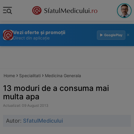
Vezi oferte și promoții
×
▶ GooglePlay
Direct din aplicație
›
›
Home
Specialitati
Medicina Generala
13 moduri de a consuma mai
multa apa
Actualizat: 09 August 2013
Autor:
SfatulMedicului