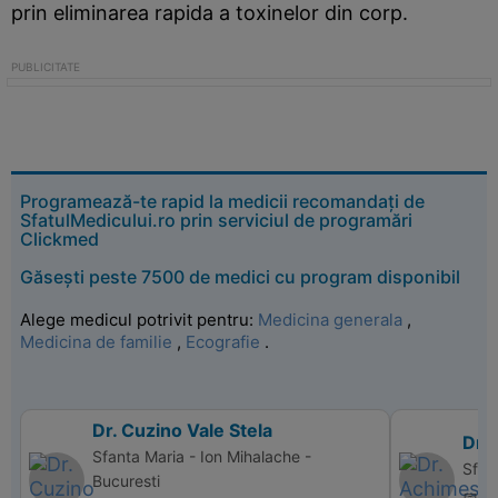
prin eliminarea rapida a toxinelor din corp.
Programează-te rapid la medicii recomandați de
SfatulMedicului.ro prin serviciul de programări
Clickmed
Găsești peste 7500 de medici cu program disponibil
Alege medicul potrivit pentru:
Medicina generala
,
Medicina de familie
,
Ecografie
.
Dr. Cuzino Vale Stela
Dr.
Sfanta Maria - Ion Mihalache -
Sfant
Bucuresti
📅 d