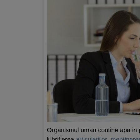
Organismul uman contine apa in pr
lubrifierea
articulatiilor
,
mentinerea