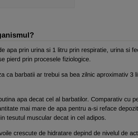
rganismul?
de apa prin urina si 1 litru prin respiratie, urina si
 pierd prin procesele fiziologice.
a barbatii ar trebui sa bea zilnic aproximativ 3 lit
putina apa decat cel al barbatilor. Comparativ cu 
titate mai mare de apa pentru a-si reface depozitel
in tesutul muscular decat in cel adipos.
oile crescute de hidratare depind de nivelul de acti