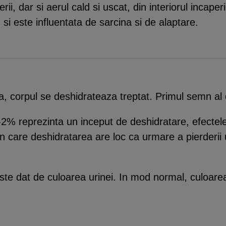
rii, dar si aerul cald si uscat, din interiorul incape
 si este influentata de sarcina si de alaptare.
, corpul se deshidrateaza treptat. Primul semn al
2% reprezinta un inceput de deshidratare, efectele 
in care deshidratarea are loc ca urmare a pierderi
este dat de culoarea urinei. In mod normal, culoarea