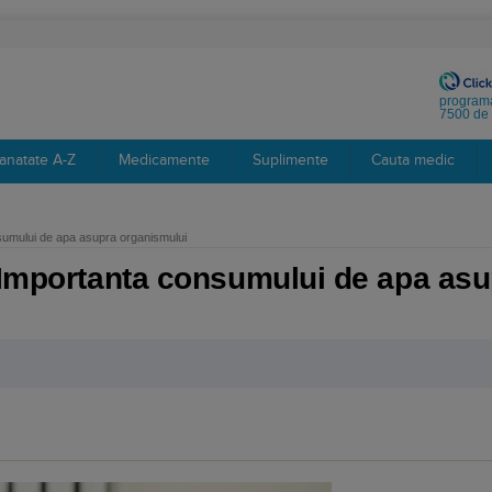
programa
7500 de 
anatate A-Z
Medicamente
Suplimente
Cauta medic
sumului de apa asupra organismului
? Importanta consumului de apa as