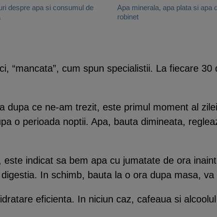
uri despre apa si consumul de
Apa minerala, apa plata si apa 
a
robinet
ici, “mancata”, cum spun specialistii. La fiecare 3
 dupa ce ne-am trezit, este primul moment al zile
upa o perioada noptii. Apa, bauta dimineata, regle
i, este indicat sa bem apa cu jumatate de ora inai
 digestia. In schimb, bauta la o ora dupa masa, va
atare eficienta. In niciun caz, cafeaua si alcoolul