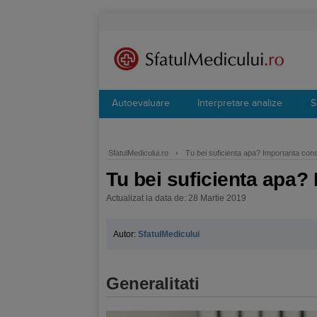
Autoevaluare
Interpretare analize
S
SfatulMedicului.ro
›
Tu bei suficienta apa? Importanta con
Tu bei suficienta apa
Actualizat la data de: 28 Martie 2019
Autor:
SfatulMedicului
Generalitati