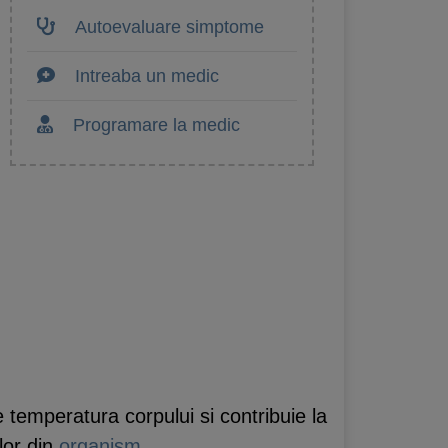
Autoevaluare simptome
Intreaba un medic
Programare la medic
temperatura corpului si contribuie la
lor din
organism
.