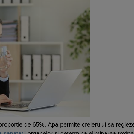
oportie de 65%. Apa permite creierului sa regleze 
 sanatatii
organelor si determina eliminarea toxine