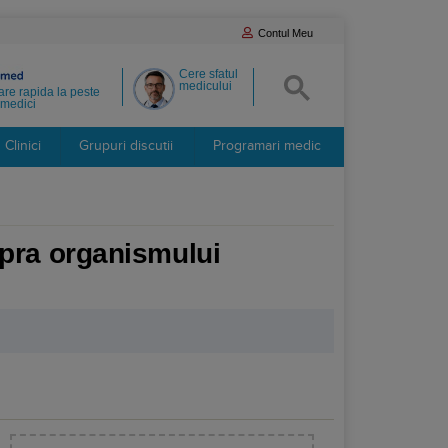
Contul Meu
Cere sfatul
medicului
re rapida la peste
medici
Clinici
Grupuri discutii
Programari medic
upra organismului