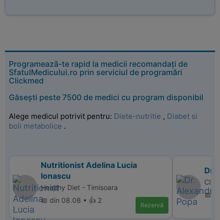
Programează-te rapid la medicii recomandați de
SfatulMedicului.ro prin serviciul de programări
Clickmed
Găsești peste 7500 de medici cu program disponibil
Alege medicul potrivit pentru:
Diete-nutritie
,
Diabet si
boli metabolice
.
Nutritionist Adelina Lucia
Dr.
Ionascu
Clin
Healthy Diet - Timisoara
📅 di
📅 din 08.08 • 👍 2
Rezervă