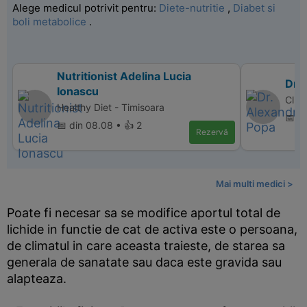
Alege medicul potrivit pentru:
Diete-nutritie
,
Diabet si
boli metabolice
.
Nutritionist Adelina Lucia
Dr.
Ionascu
Clin
Healthy Diet - Timisoara
📅 di
📅 din 08.08 • 👍 2
Rezervă
Mai multi medici >
Poate fi necesar sa se modifice aportul total de
lichide in functie de cat de activa este o persoana,
de climatul in care aceasta traieste, de starea sa
generala de sanatate sau daca este gravida sau
alapteaza.