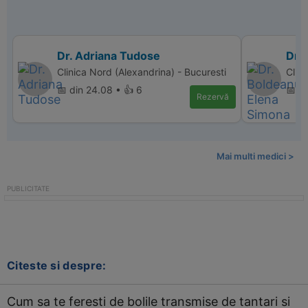
Dr. Adriana Tudose
Dr.
Clinica Nord (Alexandrina) - Bucuresti
Clin
📅 din 24.08 • 👍 6
📅 d
Rezervă
Mai multi medici >
Citeste si despre:
Cum sa te feresti de bolile transmise de tantari si