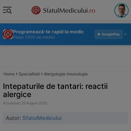
Programează-te rapid la medic
×
▶ GooglePlay
Peste 7000 de medici
›
›
Home
Specialitati
Alergologie-Imunologie
Intepaturile de tantari: reactii
alergice
Actualizat: 25 August 2020
Autor:
SfatulMedicului